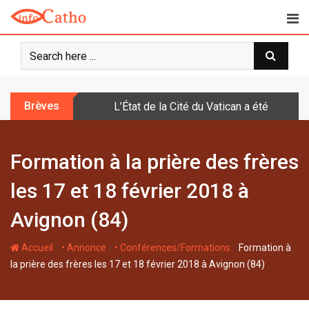
S
k
i
p
t
o
Brèves
L’État de la Cité du Vatican a été doté d
c
o
n
Formation à la prière des frères
t
e
les 17 et 18 février 2018 à
n
t
Avignon (84)
-
-
-
Accueil
• Annonce
• Conférences/Formations
Formation à
la prière des frères les 17 et 18 février 2018 à Avignon (84)