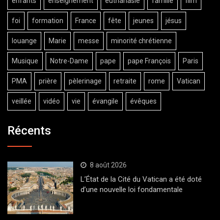
enfants
enseignement
euthanasie
famille
film
foi
formation
France
fête
jeunes
jésus
louange
Marie
messe
minorité chrétienne
Musique
Notre-Dame
pape
pape François
Paris
PMA
prière
pèlerinage
retraite
rome
Vatican
veillée
vidéo
vie
évangile
évêques
Récents
8 août 2026
L’État de la Cité du Vatican a été doté
d’une nouvelle loi fondamentale