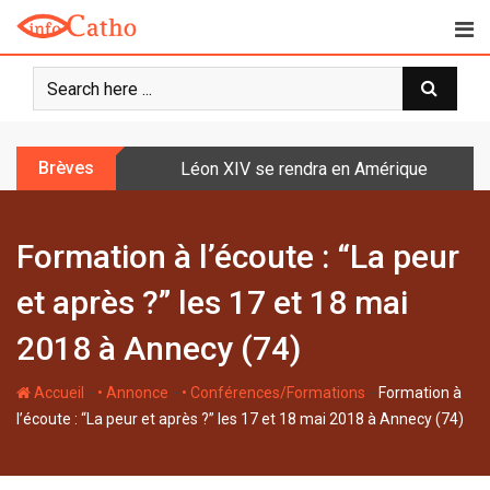
S
k
i
p
t
o
Brèves
Léon XIV se rendra en Amérique latine à l
c
o
n
Formation à l’écoute : “La peur
t
e
et après ?” les 17 et 18 mai
n
t
2018 à Annecy (74)
-
-
-
Accueil
• Annonce
• Conférences/Formations
Formation à
l’écoute : “La peur et après ?” les 17 et 18 mai 2018 à Annecy (74)