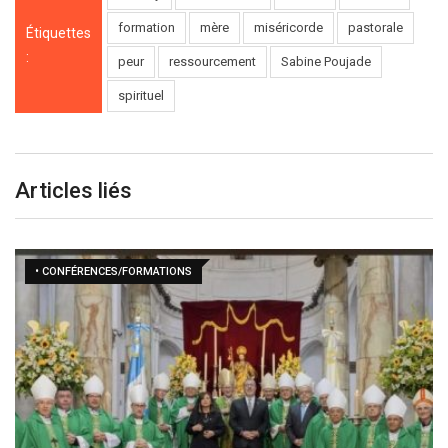
formation
mère
miséricorde
pastorale
Étiquettes
:
peur
ressourcement
Sabine Poujade
spirituel
Articles liés
• CONFÉRENCES/FORMATIONS