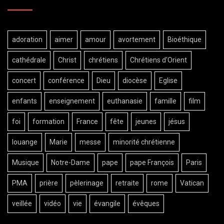
adoration
aimer
amour
avortement
Bioéthique
cathédrale
Christ
chrétiens
Chrétiens d'Orient
concert
conférence
Dieu
diocèse
Eglise
enfants
enseignement
euthanasie
famille
film
foi
formation
France
fête
jeunes
jésus
louange
Marie
messe
minorité chrétienne
Musique
Notre-Dame
pape
pape François
Paris
PMA
prière
pèlerinage
retraite
rome
Vatican
veillée
vidéo
vie
évangile
évêques