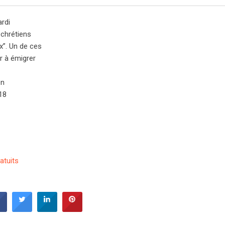
ardi
 chrétiens
x”. Un de ces
r à émigrer
en
18
atuits