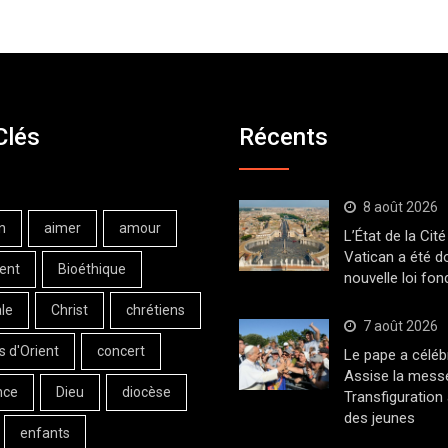
Clés
Récents
8 août 2026
n
aimer
amour
L’État de la Cité
Vatican a été d
ent
Bioéthique
nouvelle loi fo
le
Christ
chrétiens
7 août 2026
s d'Orient
concert
Le pape a céléb
Assise la messe
nce
Dieu
diocèse
Transfiguration
des jeunes
enfants