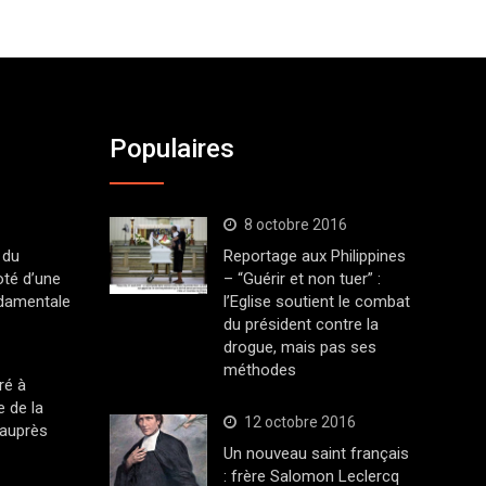
Populaires
8 octobre 2016
 du
Reportage aux Philippines
oté d’une
– “Guérir et non tuer” :
ndamentale
l’Eglise soutient le combat
du président contre la
drogue, mais pas ses
méthodes
ré à
 de la
12 octobre 2016
 auprès
Un nouveau saint français
: frère Salomon Leclercq