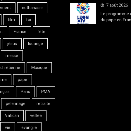
7 août 2026
ement
euthanasie
Le programme de
film
foi
du pape en Fran
on
France
fête
jésus
louange
messe
 chrétienne
Musique
ame
pape
nçois
Paris
PMA
pèlerinage
retraite
Vatican
veillée
vie
évangile