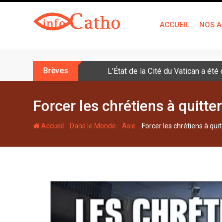
S
k
ACCUEIL
NOS A
i
p
t
o
Brèves
L’État de la Cité du Vatican a ét
c
o
n
Forcer les chrétiens à quitter 
t
e
-
-
-
Accueil
Dans le Monde
Asie
Forcer les chrétiens à quitt
n
t