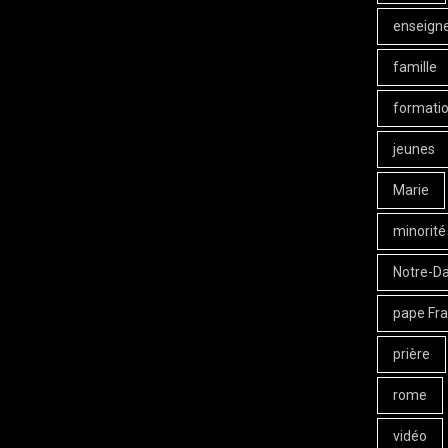
enseign
famille
formati
jeunes
Marie
minorité
Notre-D
pape Fra
prière
rome
vidéo