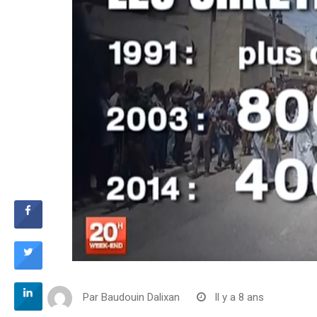
Par
Baudouin Dalixan
Il y a 8 ans