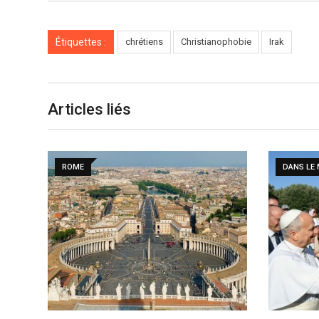
Étiquettes :
chrétiens
Christianophobie
Irak
Articles liés
ROME
DANS LE