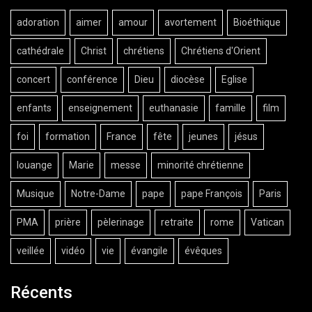
adoration
aimer
amour
avortement
Bioéthique
cathédrale
Christ
chrétiens
Chrétiens d'Orient
concert
conférence
Dieu
diocèse
Eglise
enfants
enseignement
euthanasie
famille
film
foi
formation
France
fête
jeunes
jésus
louange
Marie
messe
minorité chrétienne
Musique
Notre-Dame
pape
pape François
Paris
PMA
prière
pèlerinage
retraite
rome
Vatican
veillée
vidéo
vie
évangile
évêques
Récents