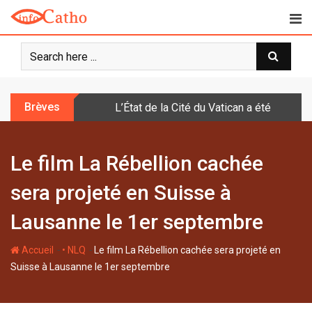
S
k
i
p
t
o
Brèves
L’État de la Cité du Vatican a été doté d
c
o
n
Le film La Rébellion cachée
t
e
sera projeté en Suisse à
n
t
Lausanne le 1er septembre
-
-
Accueil
• NLQ
Le film La Rébellion cachée sera projeté en
Suisse à Lausanne le 1er septembre