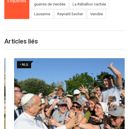
Étiquettes
guerres de Vendée
La Rébellion cachée
:
Lausanne
Reynald Secher
Vendée
Articles liés
• NLQ