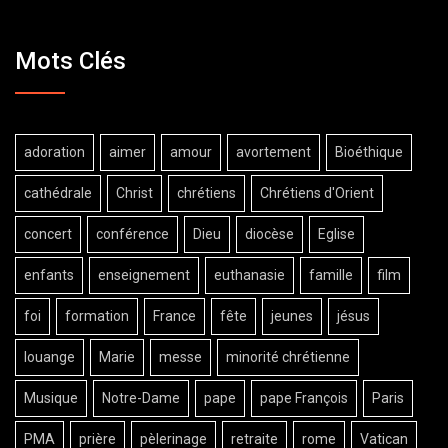
Mots Clés
adoration
aimer
amour
avortement
Bioéthique
cathédrale
Christ
chrétiens
Chrétiens d'Orient
concert
conférence
Dieu
diocèse
Eglise
enfants
enseignement
euthanasie
famille
film
foi
formation
France
fête
jeunes
jésus
louange
Marie
messe
minorité chrétienne
Musique
Notre-Dame
pape
pape François
Paris
PMA
prière
pèlerinage
retraite
rome
Vatican