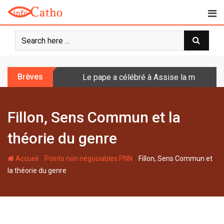
S
k
i
p
t
o
Brèves
Le pape a célébré à Assise la messe de 
c
o
n
Fillon, Sens Commun et la
t
e
théorie du genre
n
t
-
-
Accueil
Points non négociables PNN
Fillon, Sens Commun et
la théorie du genre