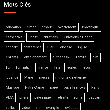
Mots Clés
adoration
aimer
amour
avortement
Bioéthique
cathédrale
Christ
chrétiens
Chrétiens d'Orient
concert
conférence
Dieu
diocèse
Eglise
enfants
enseignement
euthanasie
famille
film
foi
formation
France
fête
jeunes
jésus
louange
Marie
messe
minorité chrétienne
Musique
Notre-Dame
pape
pape François
Paris
PMA
prière
pèlerinage
retraite
rome
Vatican
veillée
vidéo
vie
évangile
évêques