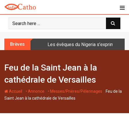
S
k
i
p
t
o
Brèves
Les évêques du Nigeria s’expriment sur 
c
o
n
Feu de la Saint Jean à la
t
e
cathédrale de Versailles
n
t
-
-
-
Accueil
• Annonce
• Messes/Prières/Pèlerinages
Feu de la
Saint Jean à la cathédrale de Versailles