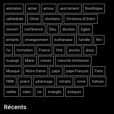
adoration
aimer
amour
avortement
Bioéthique
cathédrale
Christ
chrétiens
Chrétiens d'Orient
concert
conférence
Dieu
diocèse
Eglise
enfants
enseignement
euthanasie
famille
film
foi
formation
France
fête
jeunes
jésus
louange
Marie
messe
minorité chrétienne
Musique
Notre-Dame
pape
pape François
Paris
PMA
prière
pèlerinage
retraite
rome
Vatican
veillée
vidéo
vie
évangile
évêques
Récents