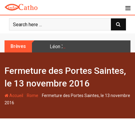
S
k
i
p
t
o
Brèves
Léon XIV: la prière n’est pas une techniq
c
o
n
Fermeture des Portes Saintes,
t
e
le 13 novembre 2016
n
t
-
-
Accueil
Rome
Fermeture des Portes Saintes, le 13 novembre
2016