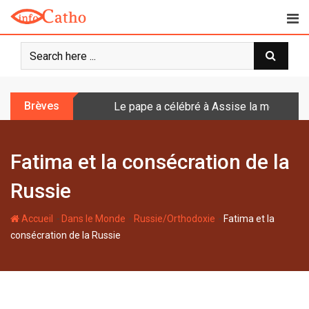
S
k
i
p
t
o
Brèves
Le pape a célébré à Assise la messe de 
c
o
n
Fatima et la consécration de la
t
e
Russie
n
t
-
-
-
Accueil
Dans le Monde
Russie/Orthodoxie
Fatima et la
consécration de la Russie