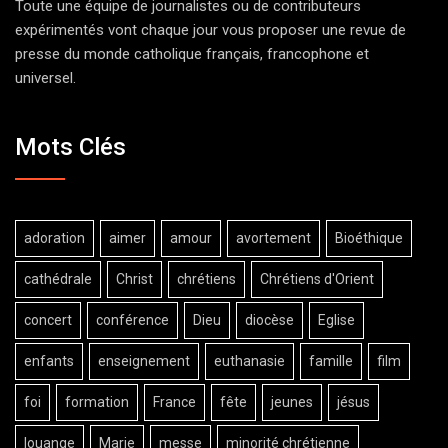
Toute une équipe de journalistes ou de contributeurs
expérimentés vont chaque jour vous proposer une revue de
presse du monde catholique français, francophone et
universel.
Mots Clés
adoration
aimer
amour
avortement
Bioéthique
cathédrale
Christ
chrétiens
Chrétiens d'Orient
concert
conférence
Dieu
diocèse
Eglise
enfants
enseignement
euthanasie
famille
film
foi
formation
France
fête
jeunes
jésus
louange
Marie
messe
minorité chrétienne