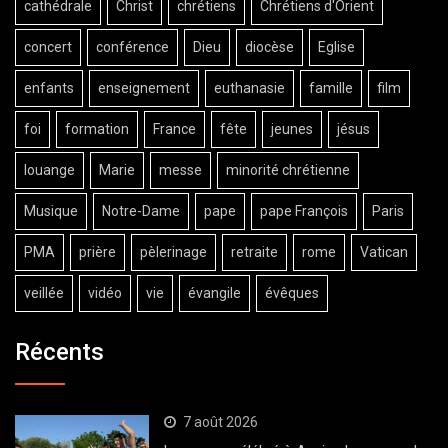
cathédrale
Christ
chrétiens
Chrétiens d'Orient
concert
conférence
Dieu
diocèse
Eglise
enfants
enseignement
euthanasie
famille
film
foi
formation
France
fête
jeunes
jésus
louange
Marie
messe
minorité chrétienne
Musique
Notre-Dame
pape
pape François
Paris
PMA
prière
pèlerinage
retraite
rome
Vatican
veillée
vidéo
vie
évangile
évêques
Récents
7 août 2026