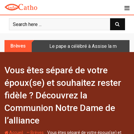
S
k
i
p
t
o
Brèves
Le pape a célébré à Assise la messe de 
c
o
n
Vous êtes séparé de votre
t
e
époux(se) et souhaitez rester
n
t
fidèle ? Découvrez la
Communion Notre Dame de
l’alliance
-
-
Accueil
•• Brèves
Vous êtes séparé de votre époux(se) et