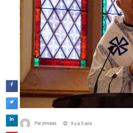
Par
jmvaas
Il y a 5 ans