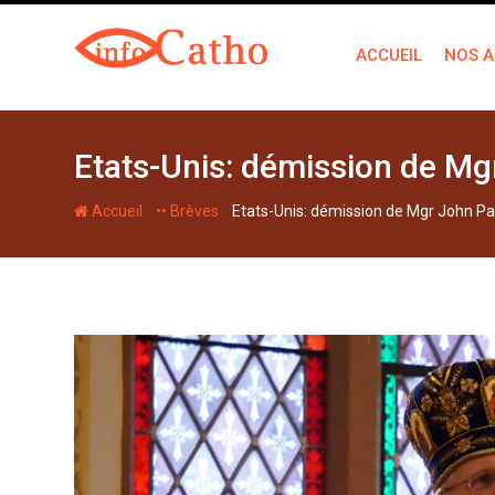
S
k
ACCUEIL
NOS A
i
p
t
o
Etats-Unis: démission de Mg
c
o
-
-
Accueil
•• Brèves
Etats-Unis: démission de Mgr John Pa
n
t
e
n
t