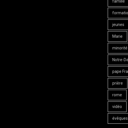
famille
formati
jeunes
Marie
minorité
Notre-D
pape Fra
prière
rome
vidéo
évêques