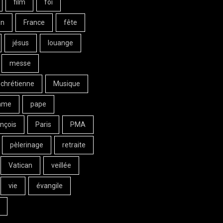
film
foi
on
France
fête
jésus
louange
messe
 chrétienne
Musique
ame
pape
nçois
Paris
PMA
pèlerinage
retraite
Vatican
veillée
vie
évangile