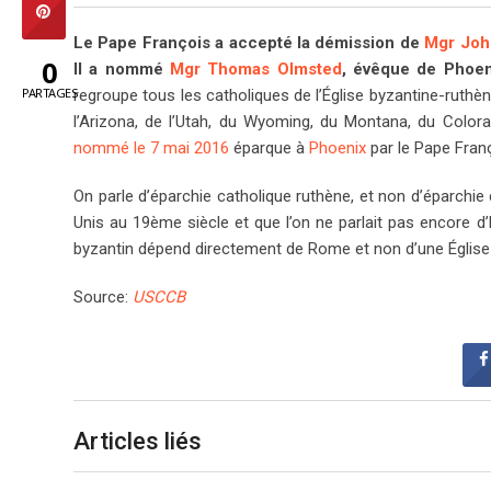
Le Pape François a accepté la démission de
Mgr Joh
0
Il a nommé
Mgr Thomas Olmsted
, évêque de Phoen
PARTAGES
regroupe tous les catholiques de l’Église byzantine-ruthèn
l’Arizona, de l’Utah, du Wyoming, du Montana, du Color
nommé le 7 mai 2016
éparque à
Phoenix
par le Pape Franç
On parle d’éparchie catholique ruthène, et non d’éparchie
Unis au 19ème siècle et que l’on ne parlait pas encore d’
byzantin dépend directement de Rome et non d’une Église 
Source:
USCCB
Articles liés