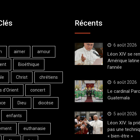
Clés
Récents
6 août 2026
n
aimer
amour
Léon XIV se ren
Amérique latine 
ent
Bioéthique
l’année
le
Christ
chrétiens
6 août 2026
s d'Orient
concert
Le cardinal Paro
Guatemala
nce
Dieu
diocèse
5 août 2026
enfants
Léon XIV: la pri
ement
euthanasie
pas une techni
« bien-être »