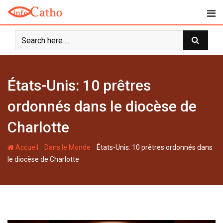
S
k
i
p
t
o
c
États-Unis: 10 prêtres
o
n
ordonnés dans le diocèse de
t
Charlotte
e
n
-
-
Accueil
Dans le Monde
États-Unis: 10 prêtres ordonnés dans
t
le diocèse de Charlotte