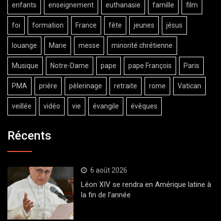
enfants
enseignement
euthanasie
famille
film
foi
formation
France
fête
jeunes
jésus
louange
Marie
messe
minorité chrétienne
Musique
Notre-Dame
pape
pape François
Paris
PMA
prière
pèlerinage
retraite
rome
Vatican
veillée
vidéo
vie
évangile
évêques
Récents
6 août 2026
Léon XIV se rendra en Amérique latine à
la fin de l’année