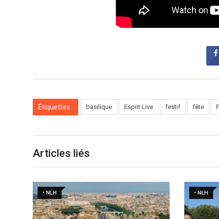
Étiquettes :
basilique
Esprit Live
festif
fête
F
Articles liés
• NLH
• NLH