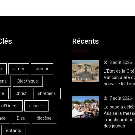
Clés
Récents
8 août 2026
n
aimer
amour
L’État de la Cité
Vatican a été d
ent
Bioéthique
nouvelle loi fo
le
Christ
chrétiens
7 août 2026
s d'Orient
concert
Le pape a céléb
Assise la messe
nce
Dieu
diocèse
Transfiguration
des jeunes
enfants