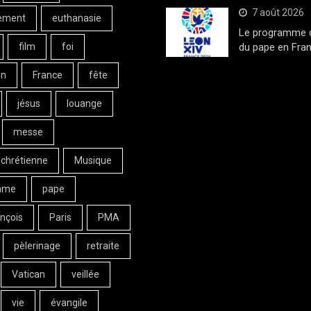
7 août 2026
ement
euthanasie
Le programme de
film
foi
du pape en Fran
on
France
fête
jésus
louange
messe
 chrétienne
Musique
ame
pape
nçois
Paris
PMA
pèlerinage
retraite
Vatican
veillée
vie
évangile