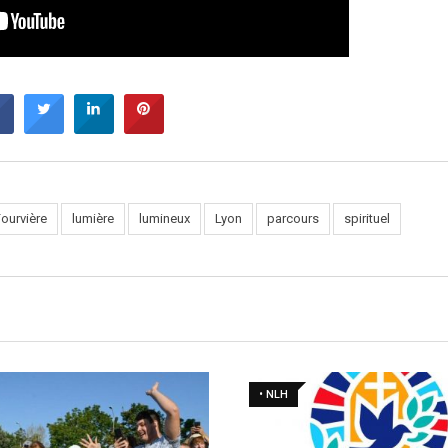
ourvière
lumière
lumineux
Lyon
parcours
spirituel
• NLH