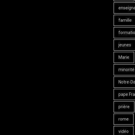
enseign
famille
formati
jeunes
Marie
minorité
Notre-D
pape Fra
prière
rome
vidéo