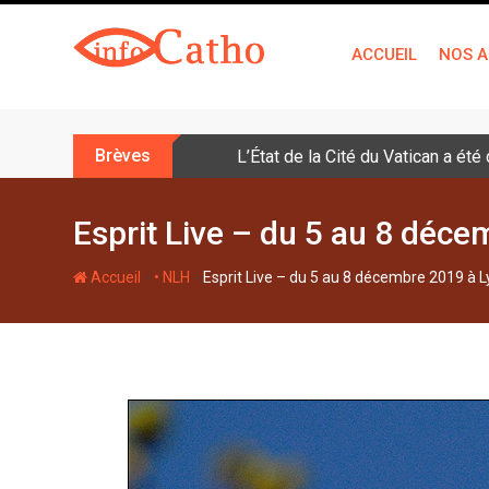
S
k
ACCUEIL
NOS A
i
p
t
o
Brèves
L’État de la Cité du Vatican a ét
c
o
n
Esprit Live – du 5 au 8 déce
t
e
-
-
Accueil
• NLH
Esprit Live – du 5 au 8 décembre 2019 à L
n
t