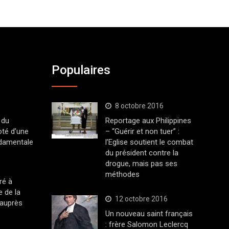
Populaires
8 octobre 2016
 du
Reportage aux Philippines
oté d’une
– “Guérir et non tuer” :
ndamentale
l’Eglise soutient le combat
du président contre la
drogue, mais pas ses
méthodes
ré à
 de la
12 octobre 2016
 auprès
Un nouveau saint français
: frère Salomon Leclercq