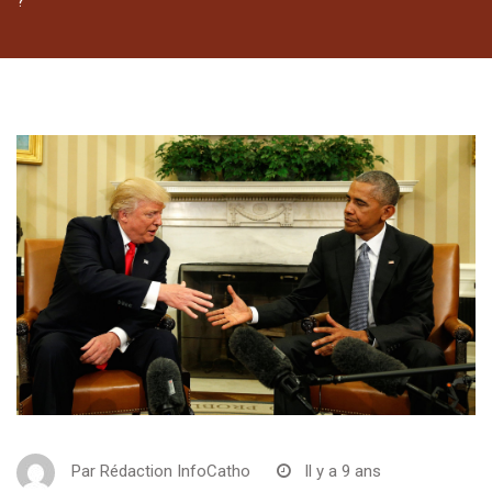
?
Par
Rédaction InfoCatho
Il y a 9 ans