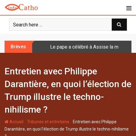
S
k
i
p
t
o
Brèves
Le pape a célébré à Assise la messe de 
c
o
n
Entretien avec Philippe
t
e
Darantière, en quoi l’élection de
n
t
Trump illustre le techno-
nihilisme ?
-
-
Accueil
Tribunes et entretiens
Entretien avec Philippe
Darantière, en quoi l’élection de Trump illustre le techno-nihilisme