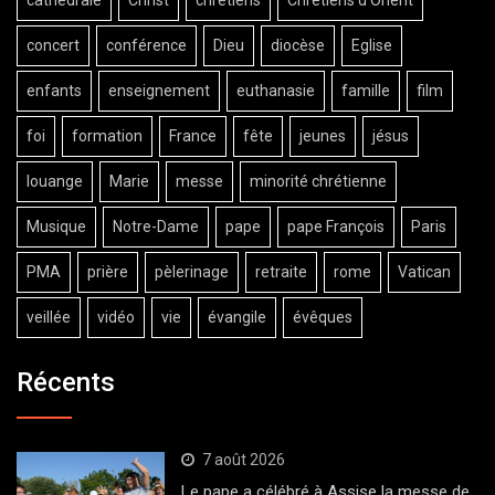
concert
conférence
Dieu
diocèse
Eglise
enfants
enseignement
euthanasie
famille
film
foi
formation
France
fête
jeunes
jésus
louange
Marie
messe
minorité chrétienne
Musique
Notre-Dame
pape
pape François
Paris
PMA
prière
pèlerinage
retraite
rome
Vatican
veillée
vidéo
vie
évangile
évêques
Récents
7 août 2026
Le pape a célébré à Assise la messe de