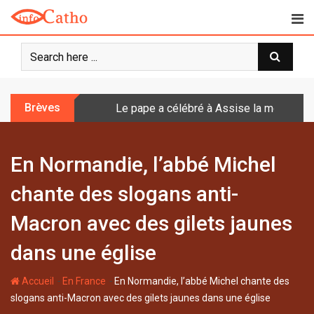
S
k
i
p
t
o
Brèves
Le pape a célébré à Assise la messe de 
c
o
n
En Normandie, l’abbé Michel
t
e
chante des slogans anti-
n
t
Macron avec des gilets jaunes
dans une église
-
-
Accueil
En France
En Normandie, l’abbé Michel chante des
slogans anti-Macron avec des gilets jaunes dans une église