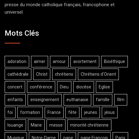
presse du monde catholique français, francophone et
universel.
Mots Clés
adoration
aimer
amour
avortement
Bioéthique
cathédrale
Christ
chrétiens
Chrétiens d'Orient
concert
conférence
Dieu
diocèse
Eglise
enfants
enseignement
euthanasie
famille
film
foi
formation
France
fête
jeunes
jésus
louange
Marie
messe
minorité chrétienne
Musique
Notre-Dame
pape
pape François
Paris