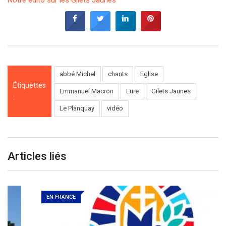
Notre édito sur les Gilets Jaunes
abbé Michel
chants
Eglise
Étiquettes
Emmanuel Macron
Eure
Gilets Jaunes
:
Le Planquay
vidéo
Articles liés
EN FRANCE