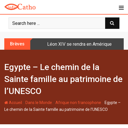
S
k
i
p
t
o
Brèves
Léon XIV se rendra en Amérique latine à l
c
o
n
Egypte – Le chemin de la
t
e
Sainte famille au patrimoine de
n
t
l’UNESCO
-
-
-
Accueil
Dans le Monde
Afrique non francophone
Egypte –
Le chemin de la Sainte famille au patrimoine de l’UNESCO