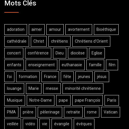
Mots Clés
adoration
aimer
amour
avortement
Bioéthique
cathédrale
Christ
chrétiens
Chrétiens d'Orient
concert
conférence
Dieu
diocèse
Eglise
enfants
enseignement
euthanasie
famille
film
foi
formation
France
fête
jeunes
jésus
louange
Marie
messe
minorité chrétienne
Musique
Notre-Dame
pape
pape François
Paris
PMA
prière
pèlerinage
retraite
rome
Vatican
veillée
vidéo
vie
évangile
évêques