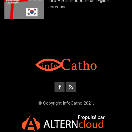
Info – A la rencontre de l’Eglise
coréenne
© Copyright InfoCatho 2021.