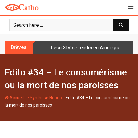
S
k
i
p
t
o
Brèves
Léon XIV se rendra en Amérique latine à l
c
o
n
Edito #34 – Le consumérisme
t
e
ou la mort de nos paroisses
n
t
-
-
Accueil
• Synthèse Hebdo
Edito #34 – Le consumérisme ou
la mort de nos paroisses