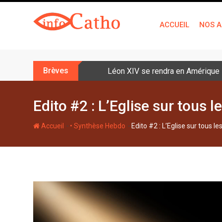
S
k
ACCUEIL
NOS A
i
p
t
o
Brèves
Léon XIV se rendra en Amérique la
c
o
n
Edito #2 : L’Eglise sur tous l
t
e
-
-
Accueil
• Synthèse Hebdo
Edito #2 : L’Eglise sur tous le
n
t