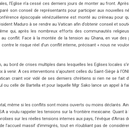
ales, l’Eglise n’a cessé ces derniers jours de monter au front. Après
réparé son conseil de représentants pour participer aux nouvelles n
Conférence épiscopale vénézuélienne est monté au créneau pour q
résident Maduro à se rendre au Vatican afin d’obtenir conseil et sout
i-même qui, après les nombreux efforts des communautés religieu
 au conflit. Face à la montée de la tension au Ghana, en vue des
ntre le risque réel d’un conflit interne, précisant « nous ne voulo
 au bord de crises multiples dans lesquelles les Eglises locales s’i
à venir. A ces interventions s’ajoutent celles du Saint-Siège à l’ON
ican craint voir vidé de ses derniers chrétiens si rien ne se fait d’
oul ou celle de Bartella et pour laquelle Mgr Sako lance un appel à fa
tal, même si les conflits sont moins ouverts ou moins déclarés. Ains
 a voulu rappeler les tensions sur la frontière mexicaine. Quant à 
rolixes sur les réelles tensions internes aux pays, l’évêque d’Arras 
e l’accueil massif d’immigrés, tout en n’oubliant pas de considérer q