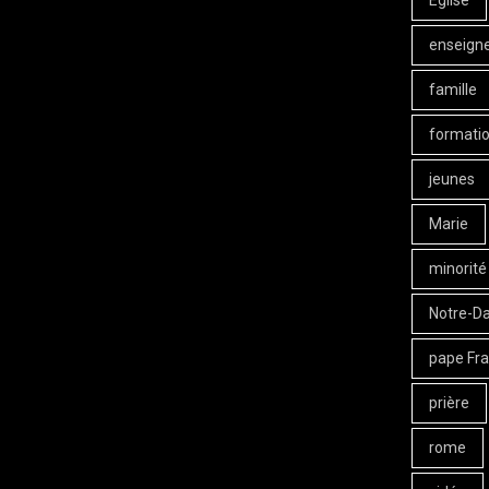
Eglise
enseign
famille
formati
jeunes
Marie
minorité
Notre-D
pape Fra
prière
rome