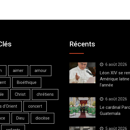
Clés
Récents
6 août 2026
n
aimer
amour
Léon XIV se ren
Amérique latine 
ent
Bioéthique
l’année
le
Christ
chrétiens
6 août 2026
s d'Orient
concert
Le cardinal Paro
Guatemala
nce
Dieu
diocèse
5 août 2026