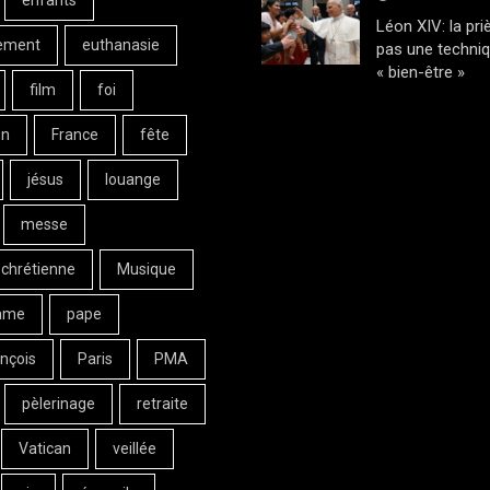
enfants
Léon XIV: la pri
ement
euthanasie
pas une techni
« bien-être »
film
foi
on
France
fête
jésus
louange
messe
 chrétienne
Musique
ame
pape
nçois
Paris
PMA
pèlerinage
retraite
Vatican
veillée