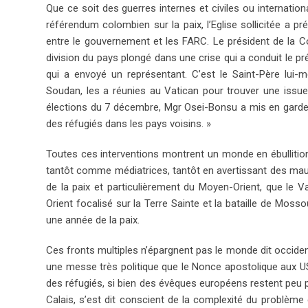
Que ce soit des guerres internes et civiles ou internation
référendum colombien sur la paix, l’Eglise sollicitée a p
entre le gouvernement et les FARC. Le président de la 
division du pays plongé dans une crise qui a conduit le p
qui a envoyé un représentant. C’est le Saint-Père lu
Soudan, les a réunies au Vatican pour trouver une issue
élections du 7 décembre, Mgr Osei-Bonsu a mis en garde co
des réfugiés dans les pays voisins. »
Toutes ces interventions montrent un monde en ébullition,
tantôt comme médiatrices, tantôt en avertissant des maux 
de la paix et particulièrement du Moyen-Orient, que le Vat
Orient focalisé sur la Terre Sainte et la bataille de Moss
une année de la paix.
Ces fronts multiples n’épargnent pas le monde dit occiden
une messe très politique que le Nonce apostolique aux USA
des réfugiés, si bien des évêques européens restent peu p
Calais, s’est dit conscient de la complexité du problème d