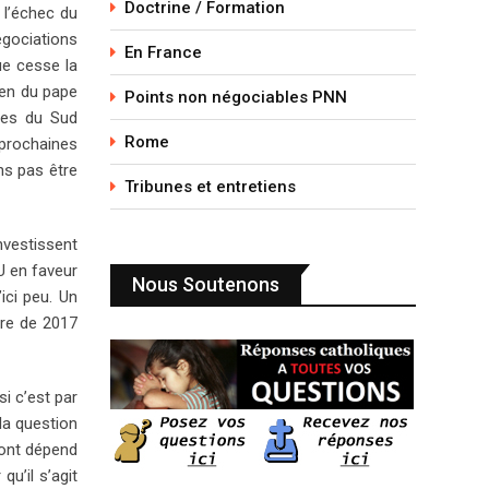
Doctrine / Formation
 l’échec du
égociations
En France
ue cesse la
ien du pape
Points non négociables PNN
ses du Sud
Rome
 prochaines
ns pas être
Tribunes et entretiens
nvestissent
U en faveur
Nous Soutenons
ici peu. Un
ire de 2017
i c’est par
la question
dont dépend
u’il s’agit