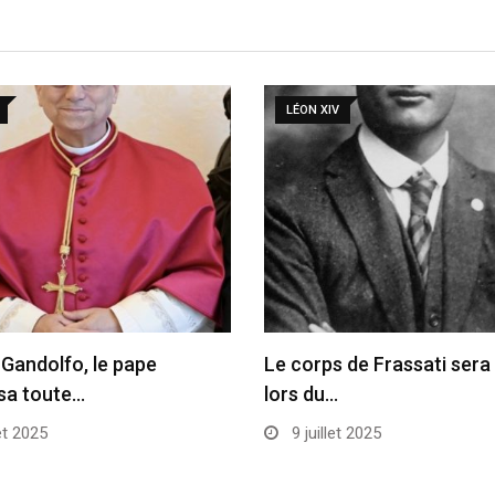
LÉON XIV
 Gandolfo, le pape
Le corps de Frassati ser
sa toute…
lors du…
et 2025
9 juillet 2025