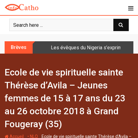
S
k
i
p
t
o
Brèves
Les évêques du Nigeria s’expriment sur 
c
o
n
Ecole de vie spirituelle sainte
t
e
Thérèse d’Avila – Jeunes
n
t
femmes de 15 à 17 ans du 23
au 26 octobre 2018 à Grand
Fougeray (35)
-
-
Accueil
• NLQ
Ecole de vie spirituelle sainte Thérèse d’Avila –