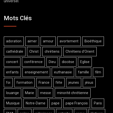
universel.
Mots Clés
adoration
aimer
amour
avortement
Bioéthique
cathédrale
Christ
chrétiens
Chrétiens d'Orient
concert
conférence
Dieu
diocèse
Eglise
enfants
enseignement
euthanasie
famille
film
foi
formation
France
fête
jeunes
jésus
louange
Marie
messe
minorité chrétienne
Musique
Notre-Dame
pape
pape François
Paris