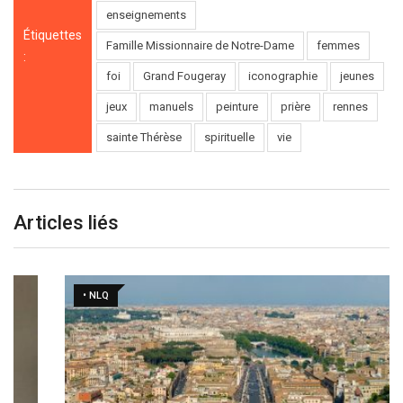
enseignements
Étiquettes
Famille Missionnaire de Notre-Dame
femmes
:
foi
Grand Fougeray
iconographie
jeunes
jeux
manuels
peinture
prière
rennes
sainte Thérèse
spirituelle
vie
Articles liés
• NLQ