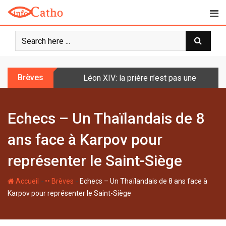
S
k
i
p
t
o
Brèves
Léon XIV: la prière n’est pas une techniq
c
o
n
Echecs – Un Thaïlandais de 8
t
e
ans face à Karpov pour
n
t
représenter le Saint-Siège
-
-
Accueil
•• Brèves
Echecs – Un Thaïlandais de 8 ans face à
Karpov pour représenter le Saint-Siège