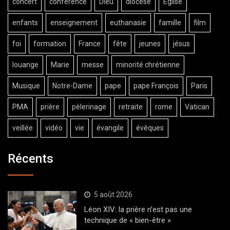
concert
conférence
Dieu
diocèse
Eglise
enfants
enseignement
euthanasie
famille
film
foi
formation
France
fête
jeunes
jésus
louange
Marie
messe
minorité chrétienne
Musique
Notre-Dame
pape
pape François
Paris
PMA
prière
pèlerinage
retraite
rome
Vatican
veillée
vidéo
vie
évangile
évêques
Récents
5 août 2026
Léon XIV: la prière n’est pas une
technique de « bien-être »