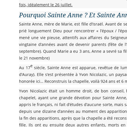
fois, idéalement le 26 juillet.
Pourquoi Sainte Anne ? Et Sainte An
Sainte Anne, mère de Marie, est fille d’Israël. Avant de 
prié longuement Dieu pour rencontrer « l’époux / l’épo
mené une vie pieuse, attentifs aux affaires du Seigneu
vingtaine d’années avant de devenir parents (fête de l
septembre). Quand Marie a eu 3 ans, Anne a sevré sa fill
le 21 novembre)
e
Au 17
siècle, Sainte Anne est apparue, revêtue de lum
d’Auray). Elle s’est présentée à Yvon Nicolazic, un pays
honorée ici… Reconstruis la chapelle, voilà 924 ans et 6 m
Yvon Nicolazic était un homme droit, de bon conseil,
chapelet, ayant une grande dévotion pour Sainte Anne, q
appris le français, ni fait d’études d’aucune sorte, mais
depuis une dizaine d’années au moment des apparitions, 
la fin des apparitions, après que la chapelle a été reconst
fille. Ils ont eu ensuite deux autres enfants, morts en 