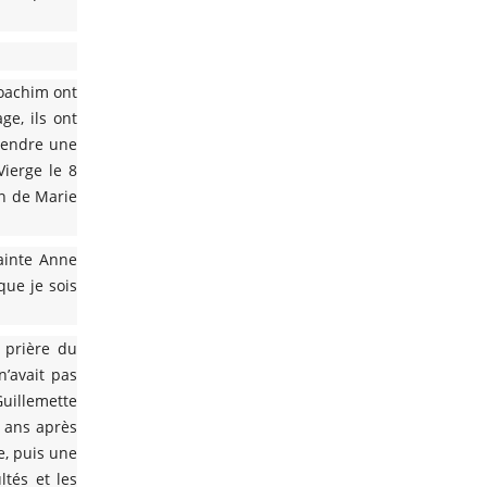
Joachim ont
ge, ils ont
ttendre une
Vierge le 8
on de Marie
Sainte Anne
que je sois
 prière du
n’avait pas
Guillemette
s ans après
re, puis une
ltés et les