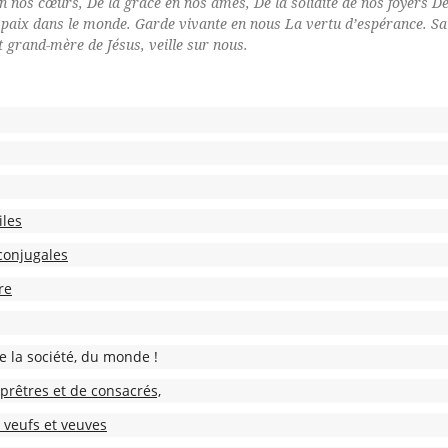
 en nos cœurs, De la grâce en nos âmes, De la solidité de nos foyers D
la paix dans le monde. Garde vivante en nous La vertu d’espérance. Sa
 grand-mère de Jésus, veille sur nous.
iles
 conjugales
re
de la société, du monde !
prêtres et de consacrés,
 veufs et veuves