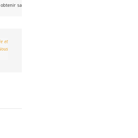
 obtenir sa
ie et
 Nous