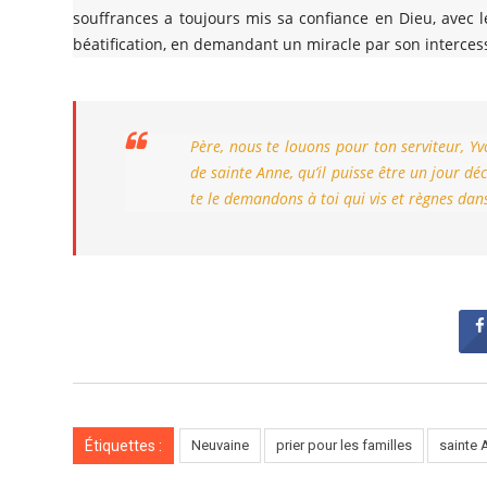
souffrances a toujours mis sa confiance en Dieu, avec 
béatification, en demandant un miracle par son intercess
Père, nous te louons pour ton serviteur, Yv
de sainte Anne, qu’il puisse être un jour d
te le demandons à toi qui vis et règnes dans 
Étiquettes :
Neuvaine
prier pour les familles
sainte 