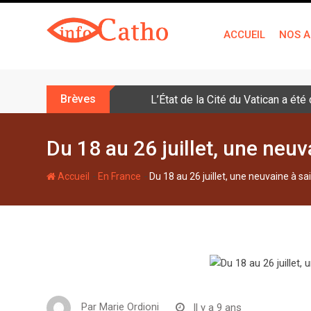
S
k
ACCUEIL
NOS A
i
p
t
o
Brèves
L’État de la Cité du Vatican a ét
c
o
n
Du 18 au 26 juillet, une neuv
t
e
-
-
Accueil
En France
Du 18 au 26 juillet, une neuvaine à sa
n
t
Par
Marie Ordioni
Il y a 9 ans