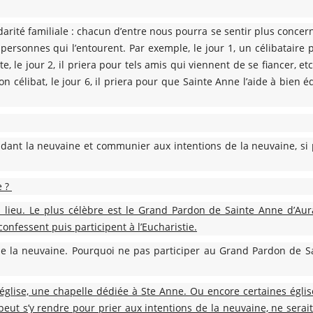
idarité familiale : chacun d’entre nous pourra se sentir plus concern
 personnes qui l’entourent. Par exemple, le jour 1, un célibataire 
, le jour 2, il priera pour tels amis qui viennent de se fiancer, etc.
n célibat, le jour 6, il priera pour que Sainte Anne l’aide à bien 
dant la neuvaine et communier aux intentions de la neuvaine, si 
e ?
n lieu. Le plus célèbre est le Grand Pardon de Sainte Anne d’Aur
confessent puis participent à l’Eucharistie.
e la neuvaine. Pourquoi ne pas participer au Grand Pardon de S
 église, une chapelle dédiée à Ste Anne. Ou encore certaines égli
peut s’y rendre pour prier aux intentions de la neuvaine, ne serai