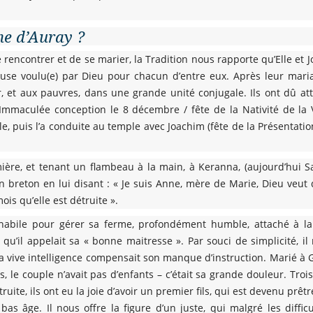
ne d’Auray ?
se rencontrer et de se marier, la Tradition nous rapporte qu’Elle et 
use voulu(e) par Dieu pour chacun d’entre eux. Après leur maria
r, et aux pauvres, dans une grande unité conjugale. Ils ont dû a
’Immaculée conception le 8 décembre / fête de la Nativité de la 
e, puis l’a conduite au temple avec Joachim (fête de la Présentati
ière, et tenant un flambeau à la main, à Keranna, (aujourd’hui 
an breton en lui disant : « Je suis Anne, mère de Marie, Dieu veut 
ois qu’elle est détruite ».
 habile pour gérer sa ferme, profondément humble, attaché à la
u’il appelait sa « bonne maitresse ». Par souci de simplicité, il 
 sa vive intelligence compensait son manque d’instruction. Marié à 
le couple n’avait pas d’enfants – c’était sa grande douleur. Troi
ruite, ils ont eu la joie d’avoir un premier fils, qui est devenu prêt
bas âge. Il nous offre la figure d’un juste, qui malgré les difficu