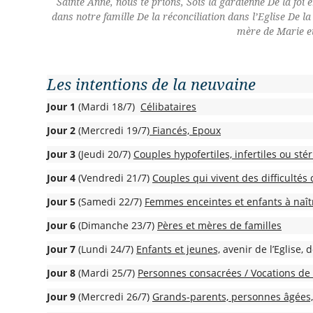
Sainte Anne, nous te prions, Sois la gardienne De la foi
dans notre famille De la réconciliation dans l’Eglise De 
mère de Marie et
Les intentions de la neuvaine
Jour 1
(Mardi 18/7)
Célibataires
Jour 2
(Mercredi 19/7
) Fiancés, Epoux
Jour 3
(Jeudi 20/7)
Couples hypofertiles, infertiles ou stér
Jour 4
(Vendredi 21/7)
Couples qui vivent des difficultés
Jour 5
(Samedi 22/7)
Femmes enceintes et enfants à naît
Jour 6
(Dimanche 23/7)
Pères et mères de familles
Jour 7
(Lundi 24/7)
Enfants et jeunes,
avenir de l’Eglise, 
Jour 8
(Mardi 25/7)
Personnes consacrées / Vocations de 
Jour 9
(Mercredi 26/7)
Grands-parents, personnes âgées,