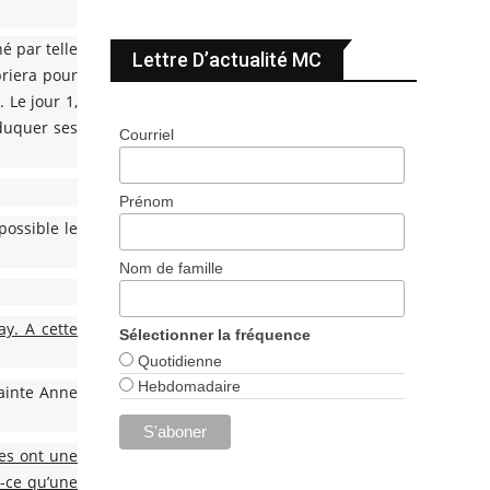
é par telle
Lettre D’actualité MC
priera pour
 Le jour 1,
éduquer ses
Courriel
Prénom
possible le
Nom de famille
ay. A cette
Sélectionner la fréquence
Quotidienne
Hebdomadaire
ainte Anne
ses ont une
t-ce qu’une