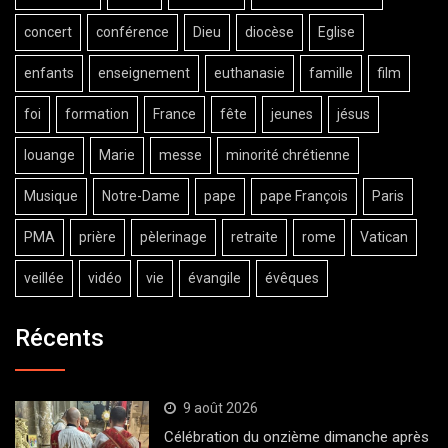
concert
conférence
Dieu
diocèse
Eglise
enfants
enseignement
euthanasie
famille
film
foi
formation
France
fête
jeunes
jésus
louange
Marie
messe
minorité chrétienne
Musique
Notre-Dame
pape
pape François
Paris
PMA
prière
pèlerinage
retraite
rome
Vatican
veillée
vidéo
vie
évangile
évêques
Récents
9 août 2026
Célébration du onzième dimanche après