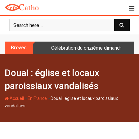
S
k
i
p
t
o
Brèves
Célébration du onzième dimanche après 
c
o
n
Douai : église et locaux
t
e
paroissiaux vandalisés
n
t
-
-
Accueil
En France
Douai : église et locaux paroissiaux
vandalisés