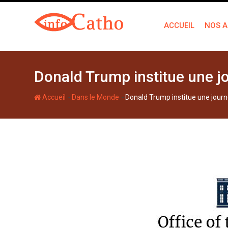
S
k
ACCUEIL
NOS A
i
p
t
o
Donald Trump institue une jo
c
o
-
-
Accueil
Dans le Monde
Donald Trump institue une journ
n
t
e
n
t