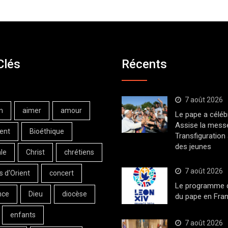
Clés
Récents
7 août 2026
n
aimer
amour
Le pape a céléb
Assise la messe
ent
Bioéthique
Transfiguration
des jeunes
le
Christ
chrétiens
7 août 2026
s d'Orient
concert
Le programme de
nce
Dieu
diocèse
du pape en Fran
enfants
7 août 2026