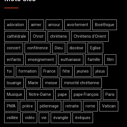
adoration
aimer
amour
avortement
Bioéthique
cathédrale
Christ
chrétiens
Chrétiens d'Orient
concert
conférence
Dieu
diocèse
Eglise
enfants
enseignement
euthanasie
famille
film
foi
formation
France
fête
jeunes
jésus
louange
Marie
messe
minorité chrétienne
Musique
Notre-Dame
pape
pape François
Paris
PMA
prière
pèlerinage
retraite
rome
Vatican
veillée
vidéo
vie
évangile
évêques