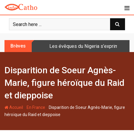
S
k
i
p
t
o
Brèves
Les évêques du Nigeria s’expriment sur 
c
o
n
Disparition de Soeur Agnès-
t
e
Marie, figure héroïque du Raid
n
t
et dieppoise
-
-
Accueil
En France
Disparition de Soeur Agnès-Marie, figure
héroïque du Raid et dieppoise