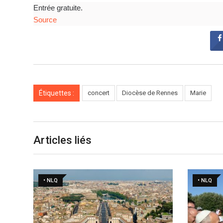
Entrée gratuite.
Source
Étiquettes :
concert
Diocèse de Rennes
Marie
Articles liés
• NLQ
• NLQ