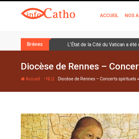
S
k
ACCUEIL
NOS A
i
p
t
o
Brèves
L’État de la Cité du Vatican a ét
c
o
n
Diocèse de Rennes – Concerts
t
e
-
-
Accueil
• NLQ
Diocèse de Rennes – Concerts spirituels «
n
t