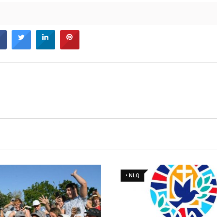
• NLQ