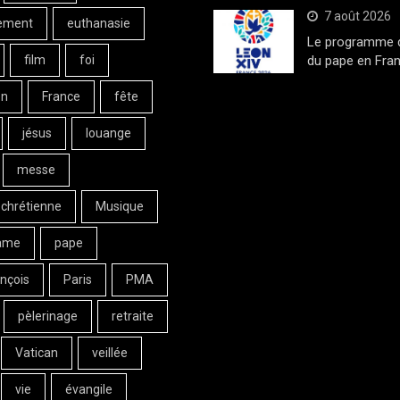
7 août 2026
ement
euthanasie
Le programme de
film
foi
du pape en Fran
on
France
fête
jésus
louange
messe
 chrétienne
Musique
ame
pape
nçois
Paris
PMA
pèlerinage
retraite
Vatican
veillée
vie
évangile