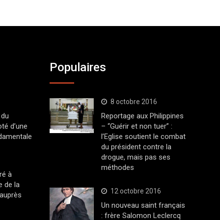
Populaires
8 octobre 2016
 du
Reportage aux Philippines
oté d’une
– “Guérir et non tuer” :
ndamentale
l’Eglise soutient le combat
du président contre la
drogue, mais pas ses
méthodes
ré à
 de la
12 octobre 2016
 auprès
Un nouveau saint français
: frère Salomon Leclercq