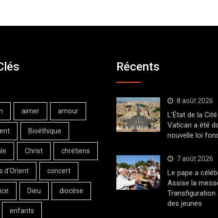
Clés
Récents
8 août 2026
n
aimer
amour
L’État de la Cité
Vatican a été d
ent
Bioéthique
nouvelle loi fo
le
Christ
chrétiens
7 août 2026
s d'Orient
concert
Le pape a céléb
Assise la messe
nce
Dieu
diocèse
Transfiguration
des jeunes
enfants