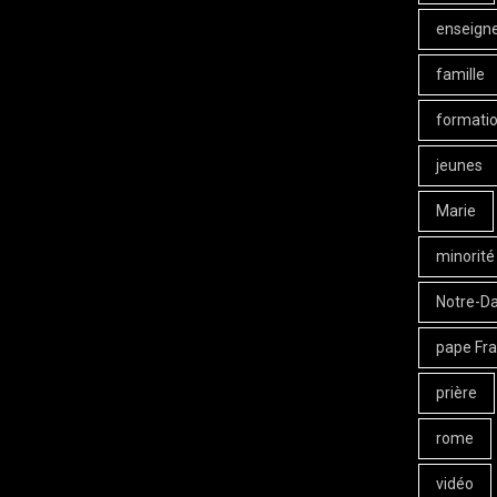
enseign
famille
formati
jeunes
Marie
minorité
Notre-D
pape Fra
prière
rome
vidéo