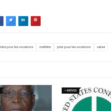
ière pour les vocations
mallette
prier pour les vocations
valise
•• BRÈVES