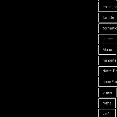
enseign
famille
formati
jeunes
Marie
minorité
Notre-D
pape Fra
prière
rome
vidéo