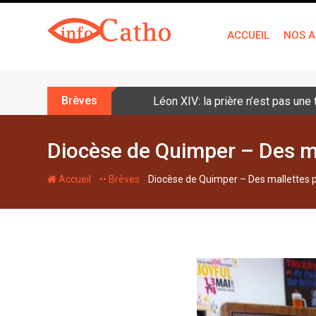
S
k
ACCUEIL
NOS A
i
p
t
o
Brèves
Léon XIV: la prière n’est pas une
c
o
n
Diocèse de Quimper – Des ma
t
e
-
-
Accueil
•• Brèves
Diocèse de Quimper – Des mallettes po
n
t