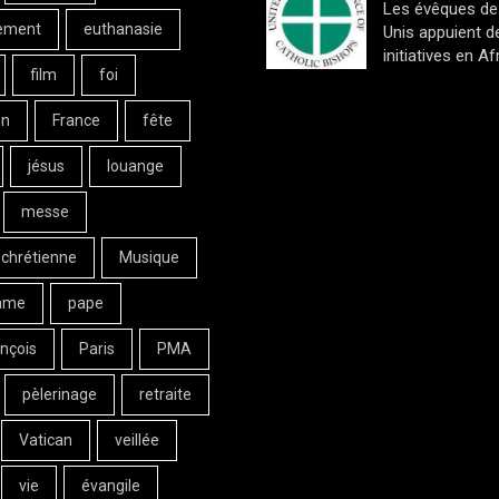
Les évêques de
ement
euthanasie
Unis appuient d
initiatives en Af
film
foi
on
France
fête
jésus
louange
messe
 chrétienne
Musique
ame
pape
nçois
Paris
PMA
pèlerinage
retraite
Vatican
veillée
vie
évangile