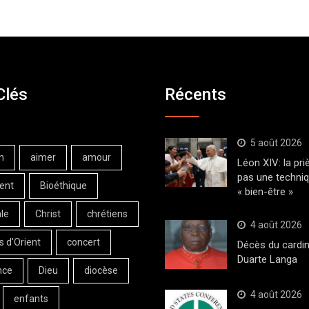
Clés
Récents
5 août 2026
n
aimer
amour
Léon XIV: la pri
pas une techni
ent
Bioéthique
« bien-être »
le
Christ
chrétiens
4 août 2026
s d'Orient
concert
Décès du cardin
Duarte Langa
nce
Dieu
diocèse
4 août 2026
enfants