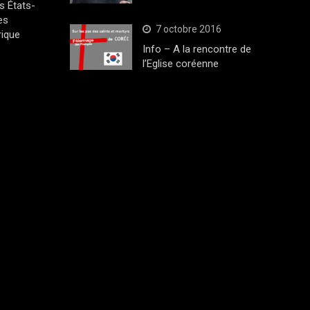
s États-
es
7 octobre 2016
rique
Info – A la rencontre de
l’Eglise coréenne