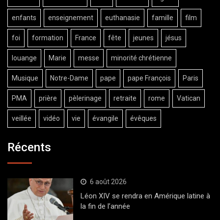
enfants
enseignement
euthanasie
famille
film
foi
formation
France
fête
jeunes
jésus
louange
Marie
messe
minorité chrétienne
Musique
Notre-Dame
pape
pape François
Paris
PMA
prière
pèlerinage
retraite
rome
Vatican
veillée
vidéo
vie
évangile
évêques
Récents
6 août 2026
Léon XIV se rendra en Amérique latine à
la fin de l’année