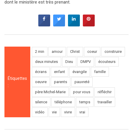
dont le ministère est très prenant.
2 min
amour
Christ
coeur
construire
deux minutes
Dieu
DMPV
écouteurs
écrans
enfant
évangile
famille
Étiquettes
oeuvre
parents
pauvreté
:
père Michel-Marie
pour vous
réfléchir
silence
téléphone
temps
travailler
vidéo
vie
vivre
vrai