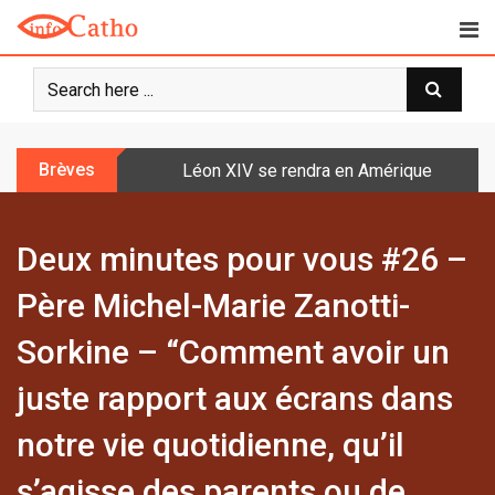
S
k
i
p
t
o
Brèves
Léon XIV se rendra en Amérique latine à l
c
o
n
Deux minutes pour vous #26 –
t
e
Père Michel-Marie Zanotti-
n
t
Sorkine – “Comment avoir un
juste rapport aux écrans dans
notre vie quotidienne, qu’il
s’agisse des parents ou de