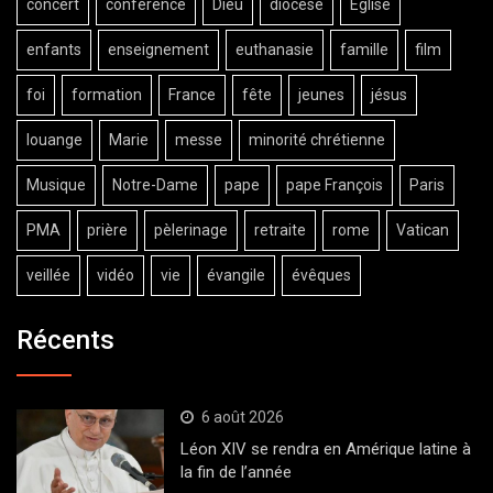
concert
conférence
Dieu
diocèse
Eglise
enfants
enseignement
euthanasie
famille
film
foi
formation
France
fête
jeunes
jésus
louange
Marie
messe
minorité chrétienne
Musique
Notre-Dame
pape
pape François
Paris
PMA
prière
pèlerinage
retraite
rome
Vatican
veillée
vidéo
vie
évangile
évêques
Récents
6 août 2026
Léon XIV se rendra en Amérique latine à
la fin de l’année