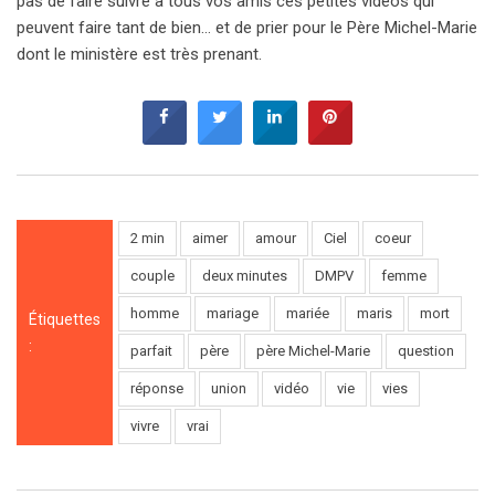
pas de faire suivre à tous vos amis ces petites vidéos qui
peuvent faire tant de bien… et de prier pour le Père Michel-Marie
dont le ministère est très prenant.
2 min
aimer
amour
Ciel
coeur
couple
deux minutes
DMPV
femme
homme
mariage
mariée
maris
mort
Étiquettes
:
parfait
père
père Michel-Marie
question
réponse
union
vidéo
vie
vies
vivre
vrai