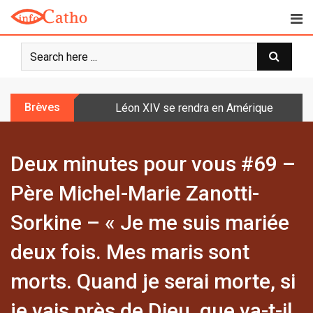
S
k
i
p
t
o
Brèves
Léon XIV se rendra en Amérique latine à l
c
o
n
Deux minutes pour vous #69 –
t
e
Père Michel-Marie Zanotti-
n
t
Sorkine – « Je me suis mariée
deux fois. Mes maris sont
morts. Quand je serai morte, si
je vais près de Dieu, que va-t-il