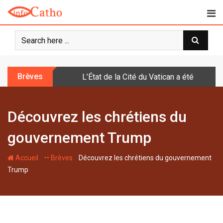
S
k
i
p
t
o
Brèves
L’État de la Cité du Vatican a été doté d
c
o
n
Découvrez les chrétiens du
t
e
gouvernement Trump
n
t
-
-
Accueil
•• Brèves
Découvrez les chrétiens du gouvernement
Trump