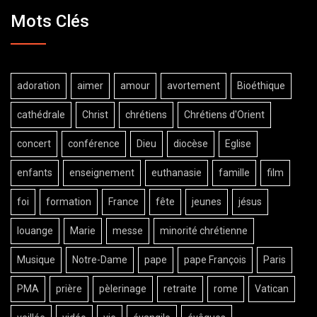
Mots Clés
adoration
aimer
amour
avortement
Bioéthique
cathédrale
Christ
chrétiens
Chrétiens d'Orient
concert
conférence
Dieu
diocèse
Eglise
enfants
enseignement
euthanasie
famille
film
foi
formation
France
fête
jeunes
jésus
louange
Marie
messe
minorité chrétienne
Musique
Notre-Dame
pape
pape François
Paris
PMA
prière
pèlerinage
retraite
rome
Vatican