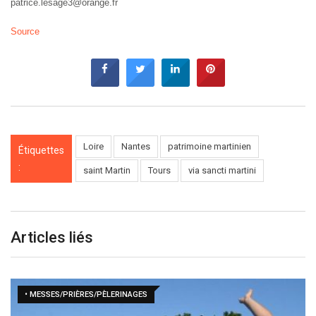
patrice.lesage3@orange.fr
Source
Loire
Nantes
patrimoine martinien
Étiquettes
:
saint Martin
Tours
via sancti martini
Articles liés
• MESSES/PRIÈRES/PÈLERINAGES