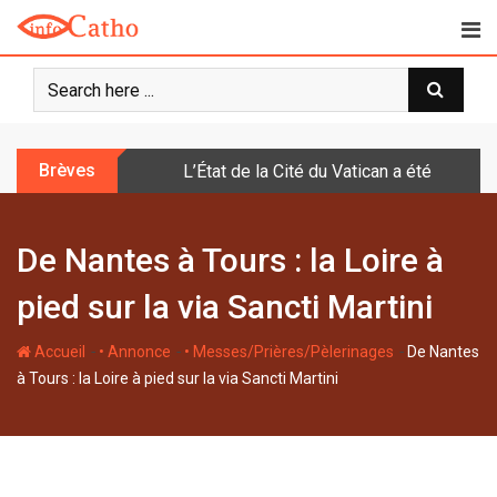
S
k
i
p
t
o
Brèves
L’État de la Cité du Vatican a été doté d
c
o
n
De Nantes à Tours : la Loire à
t
e
pied sur la via Sancti Martini
n
t
-
-
-
Accueil
• Annonce
• Messes/Prières/Pèlerinages
De Nantes
à Tours : la Loire à pied sur la via Sancti Martini