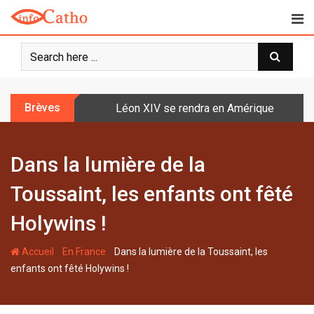
S
k
i
p
t
o
Brèves
Léon XIV se rendra en Amérique latine à l
c
o
n
Dans la lumière de la
t
e
Toussaint, les enfants ont fêté
n
t
Holywins !
-
-
Accueil
En France
Dans la lumière de la Toussaint, les
enfants ont fêté Holywins !