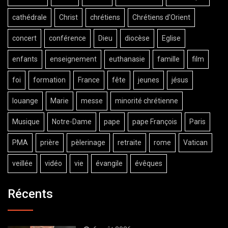
cathédrale
Christ
chrétiens
Chrétiens d'Orient
concert
conférence
Dieu
diocèse
Eglise
enfants
enseignement
euthanasie
famille
film
foi
formation
France
fête
jeunes
jésus
louange
Marie
messe
minorité chrétienne
Musique
Notre-Dame
pape
pape François
Paris
PMA
prière
pèlerinage
retraite
rome
Vatican
veillée
vidéo
vie
évangile
évêques
Récents