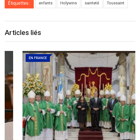
Étiquettes :
enfants
Holywins
sainteté
Toussaint
Articles liés
EN FRANCE