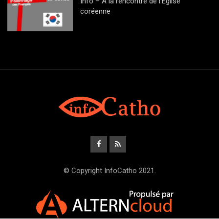
Info – A la rencontre de l’Eglise
coréenne
© Copyright InfoCatho 2021.