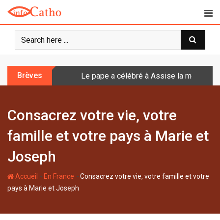
S
k
i
p
t
o
Brèves
Le pape a célébré à Assise la messe de 
c
o
n
Consacrez votre vie, votre
t
e
famille et votre pays à Marie et
n
t
Joseph
-
-
Accueil
En France
Consacrez votre vie, votre famille et votre
pays à Marie et Joseph