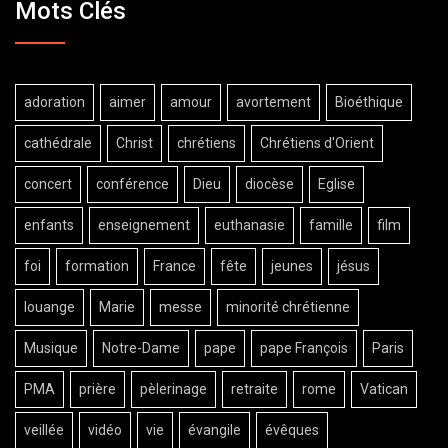
Mots Clés
adoration
aimer
amour
avortement
Bioéthique
cathédrale
Christ
chrétiens
Chrétiens d'Orient
concert
conférence
Dieu
diocèse
Eglise
enfants
enseignement
euthanasie
famille
film
foi
formation
France
fête
jeunes
jésus
louange
Marie
messe
minorité chrétienne
Musique
Notre-Dame
pape
pape François
Paris
PMA
prière
pèlerinage
retraite
rome
Vatican
veillée
vidéo
vie
évangile
évêques