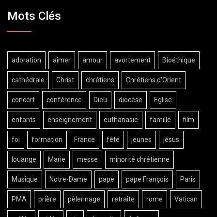
Mots Clés
adoration
aimer
amour
avortement
Bioéthique
cathédrale
Christ
chrétiens
Chrétiens d'Orient
concert
conférence
Dieu
diocèse
Eglise
enfants
enseignement
euthanasie
famille
film
foi
formation
France
fête
jeunes
jésus
louange
Marie
messe
minorité chrétienne
Musique
Notre-Dame
pape
pape François
Paris
PMA
prière
pèlerinage
retraite
rome
Vatican