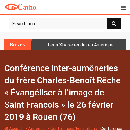
S
k
i
p
t
o
Brèves
Léon XIV se rendra en Amérique latine à l
c
o
n
Conférence inter-aumôneries
t
e
du frère Charles-Benoît Rêche
n
t
« Évangéliser à l’image de
Saint François » le 26 février
2019 à Rouen (76)
-
-
-
Accueil
• Annonce
• Conférences/Formations
Conférence