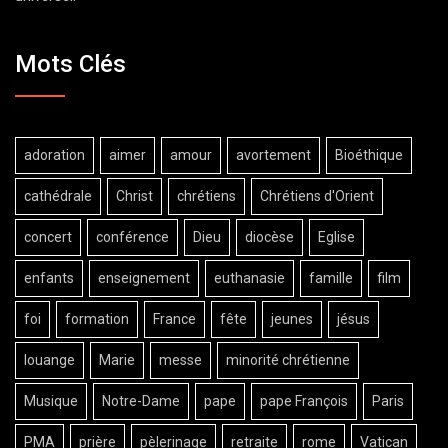
Mots Clés
adoration
aimer
amour
avortement
Bioéthique
cathédrale
Christ
chrétiens
Chrétiens d'Orient
concert
conférence
Dieu
diocèse
Eglise
enfants
enseignement
euthanasie
famille
film
foi
formation
France
fête
jeunes
jésus
louange
Marie
messe
minorité chrétienne
Musique
Notre-Dame
pape
pape François
Paris
PMA
prière
pèlerinage
retraite
rome
Vatican