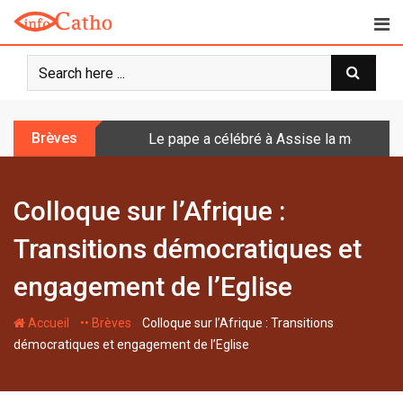
S
k
i
p
t
o
Brèves
Le pape a célébré à Assise la messe de 
c
o
n
Colloque sur l’Afrique :
t
e
Transitions démocratiques et
n
t
engagement de l’Eglise
-
-
Accueil
•• Brèves
Colloque sur l’Afrique : Transitions
démocratiques et engagement de l’Eglise