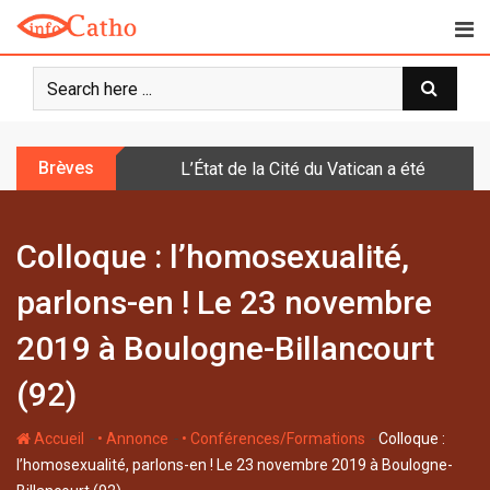
S
k
i
p
t
o
Brèves
L’État de la Cité du Vatican a été doté d
c
o
n
Colloque : l’homosexualité,
t
e
parlons-en ! Le 23 novembre
n
t
2019 à Boulogne-Billancourt
(92)
-
-
-
Accueil
• Annonce
• Conférences/Formations
Colloque :
l’homosexualité, parlons-en ! Le 23 novembre 2019 à Boulogne-