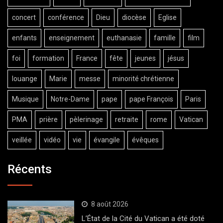
concert
conférence
Dieu
diocèse
Eglise
enfants
enseignement
euthanasie
famille
film
foi
formation
France
fête
jeunes
jésus
louange
Marie
messe
minorité chrétienne
Musique
Notre-Dame
pape
pape François
Paris
PMA
prière
pèlerinage
retraite
rome
Vatican
veillée
vidéo
vie
évangile
évêques
Récents
8 août 2026
L’État de la Cité du Vatican a été doté