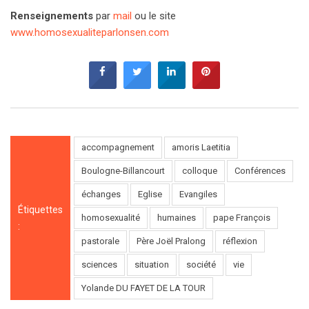
Renseignements
par
mail
ou le site
www.homosexualiteparlonsen.com
accompagnement
amoris Laetitia
Boulogne-Billancourt
colloque
Conférences
échanges
Eglise
Evangiles
Étiquettes
homosexualité
humaines
pape François
:
pastorale
Père Joël Pralong
réflexion
sciences
situation
société
vie
Yolande DU FAYET DE LA TOUR