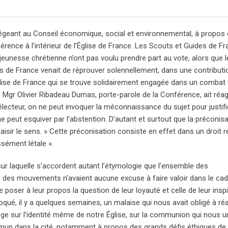
égeant au Conseil économique, social et environnemental, à propos 
rence à l’intérieur de l’Église de France. Les Scouts et Guides de Fra
jeunesse chrétienne n’ont pas voulu prendre part au vote, alors que l
s de France venait de réprouver solennellement, dans une contributi
lise de France qui se trouve solidairement engagée dans un combat q
gr Olivier Ribadeau Dumas, porte-parole de la Conférence, ait réag
électeur, on ne peut invoquer la méconnaissance du sujet pour justif
ne peut esquiver par l’abstention. D’autant et surtout que la préconis
saisir le sens. » Cette préconisation consiste en effet dans un droit 
sément létale ».
l » sur laquelle s’accordent autant l’étymologie que l’ensemble des
ts des mouvements n’avaient aucune excuse à faire valoir dans le cad
poser à leur propos la question de leur loyauté et celle de leur inspi
voqué, il y a quelques semaines, un malaise qui nous avait obligé à réa
roge sur l’identité même de notre Église, sur la communion qui nous u
n dans la cité, notamment à propos des grands défis éthiques de 