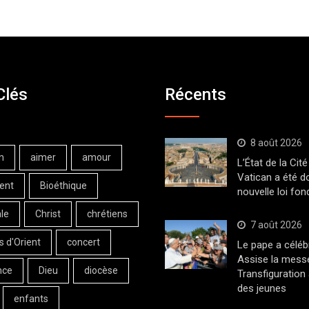
Clés
Récents
8 août 2026
n
aimer
amour
L’État de la Cité
Vatican a été d
ent
Bioéthique
nouvelle loi fo
le
Christ
chrétiens
7 août 2026
s d'Orient
concert
Le pape a céléb
Assise la messe
nce
Dieu
diocèse
Transfiguration
des jeunes
enfants