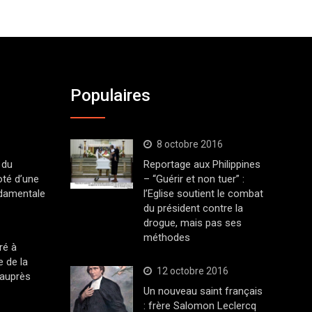
Populaires
8 octobre 2016
 du
Reportage aux Philippines
oté d’une
– “Guérir et non tuer” :
ndamentale
l’Eglise soutient le combat
du président contre la
drogue, mais pas ses
méthodes
ré à
 de la
12 octobre 2016
 auprès
Un nouveau saint français
: frère Salomon Leclercq