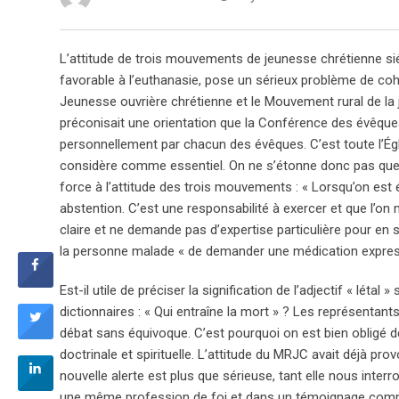
L’attitude de trois mouvements de jeunesse chrétienne si
favorable à l’euthanasie, pose un sérieux problème de cohé
Jeunesse ouvrière chrétienne et le Mouvement rural de la 
préconisait une orientation que la Conférence des évêque
personnellement par chacun des évêques. C’est toute l’Ég
considère comme essentiel. On ne s’étonne donc pas que M
force à l’attitude des trois mouvements : « Lorsqu’on est 
abstention. C’est une responsabilité à exercer et que l’on 
claire et ne demande pas d’expertise particulière pour en 
la personne malade « de demander une médication expres
Est-il utile de préciser la signification de l’adjectif « léta
dictionnaires : « Qui entraîne la mort » ? Les représentan
débat sans équivoque. C’est pourquoi on est bien obligé de 
doctrinale et spirituelle. L’attitude du MRJC avait déjà pro
nouvelle alerte est plus que sérieuse, tant elle nous inter
une même profession de foi et dans un témoignage commu