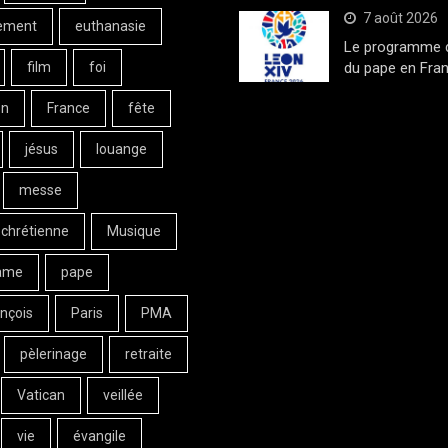
7 août 2026
ement
euthanasie
Le programme de
film
foi
du pape en Fran
on
France
fête
jésus
louange
messe
 chrétienne
Musique
ame
pape
nçois
Paris
PMA
pèlerinage
retraite
Vatican
veillée
vie
évangile