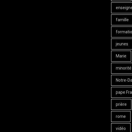
enseign
famille
formati
jeunes
Marie
minorité
Notre-D
pape Fra
prière
rome
vidéo