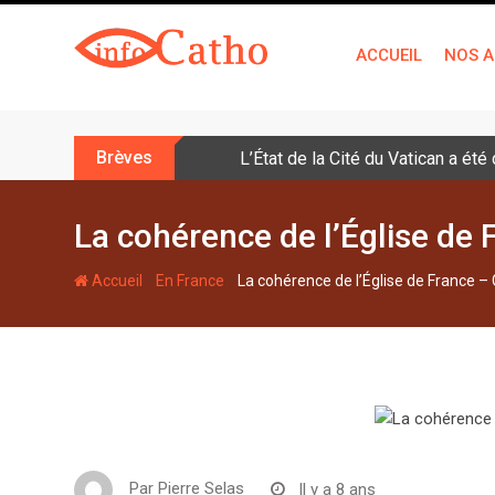
S
k
ACCUEIL
NOS A
i
p
t
o
Brèves
L’État de la Cité du Vatican a ét
c
o
n
La cohérence de l’Église de 
t
e
-
-
Accueil
En France
La cohérence de l’Église de France – 
n
t
Par
Pierre Selas
Il y a 8 ans