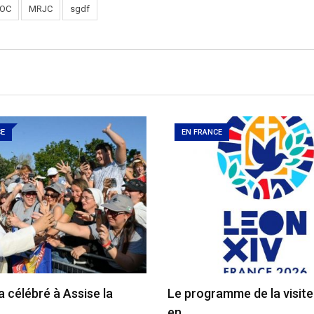
OC
MRJC
sgdf
CE
EN FRANCE
a célébré à Assise la
Le programme de la visit
en…