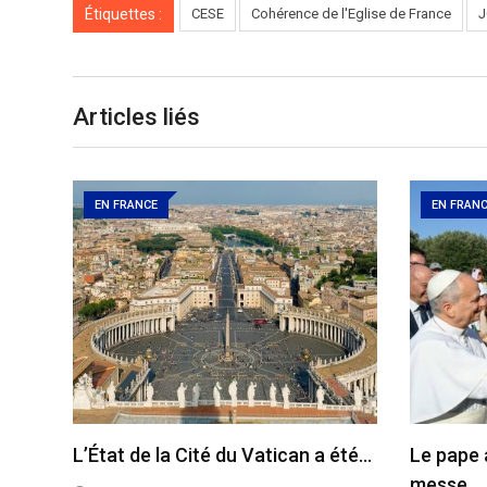
Étiquettes :
CESE
Cohérence de l'Eglise de France
J
Articles liés
EN FRANCE
EN FRAN
L’État de la Cité du Vatican a été…
Le pape 
messe…