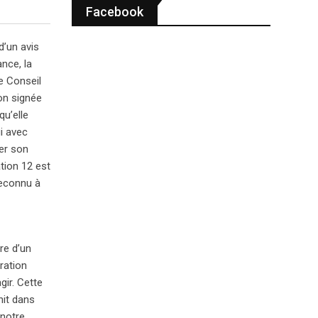
Facebook
d’un avis
nce, la
e Conseil
on signée
u’elle
i avec
ier son
ation 12 est
reconnu à
re d’un
ration
gir. Cette
nit dans
notre