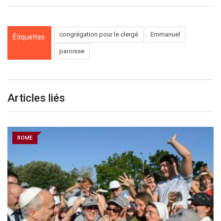
congrégation pour le clergé
Emmanuel
Étiquettes
:
paroisse
Articles liés
ROME