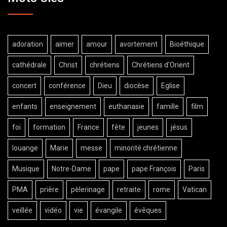
adoration
aimer
amour
avortement
Bioéthique
cathédrale
Christ
chrétiens
Chrétiens d'Orient
concert
conférence
Dieu
diocèse
Eglise
enfants
enseignement
euthanasie
famille
film
foi
formation
France
fête
jeunes
jésus
louange
Marie
messe
minorité chrétienne
Musique
Notre-Dame
pape
pape François
Paris
PMA
prière
pèlerinage
retraite
rome
Vatican
veillée
vidéo
vie
évangile
évêques