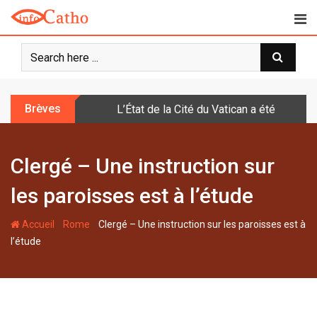
S
k
i
p
t
o
Brèves
L’État de la Cité du Vatican a été doté d
c
o
n
Clergé – Une instruction sur
t
e
les paroisses est à l’étude
n
t
-
-
Accueil
Rome
Clergé – Une instruction sur les paroisses est à
l’étude