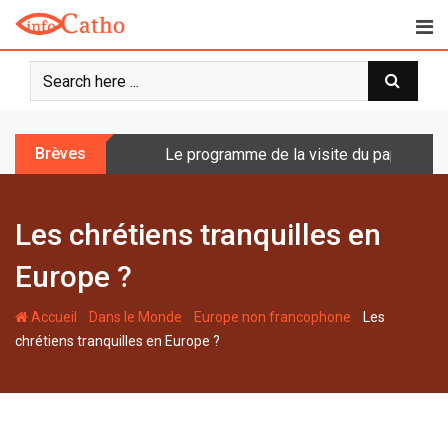
S
k
i
p
t
o
Brèves
Le programme de la visite du pape en Fr
c
o
n
Les chrétiens tranquilles en
t
e
Europe ?
n
t
-
-
-
Accueil
Dans le Monde
Europe non francophone
Les
chrétiens tranquilles en Europe ?