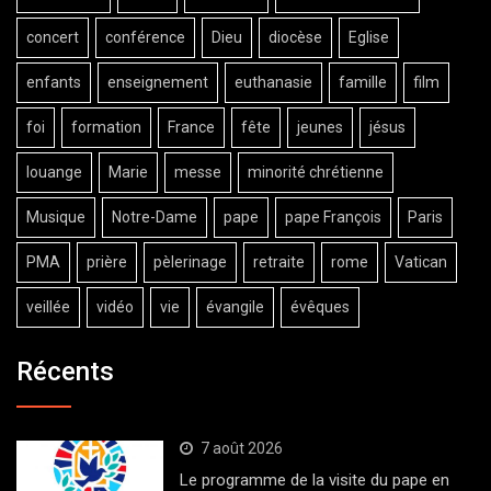
concert
conférence
Dieu
diocèse
Eglise
enfants
enseignement
euthanasie
famille
film
foi
formation
France
fête
jeunes
jésus
louange
Marie
messe
minorité chrétienne
Musique
Notre-Dame
pape
pape François
Paris
PMA
prière
pèlerinage
retraite
rome
Vatican
veillée
vidéo
vie
évangile
évêques
Récents
7 août 2026
Le programme de la visite du pape en