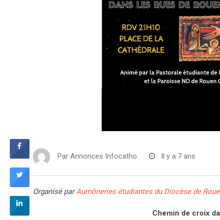
Par
Annonces Infocatho
Il y a 7 ans
Organisé par
Aumôneries étudiantes du Diocèse de Rouen
Chemin de croix da