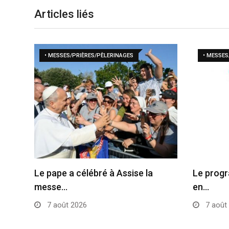
Articles liés
• MESSES/PRIÈRES/PÈLERINAGES
• MESSES
Le pape a célébré à Assise la
Le progr
messe…
en…
7 août 2026
7 août