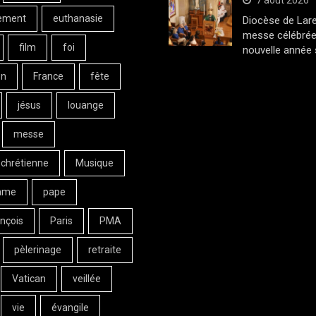
7 août 2026
ement
euthanasie
Diocèse de Lar
messe célébrée
film
foi
nouvelle année 
on
France
fête
jésus
louange
messe
 chrétienne
Musique
ame
pape
nçois
Paris
PMA
pèlerinage
retraite
Vatican
veillée
vie
évangile