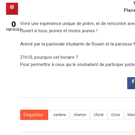
Place
0
Vivre une expérience unique de prière, et de rencontre avec 
PARTAGES
Ouvert à tous, jeunes et moins jeunes !
Animé par la pastorale étudiante de Rouen et la paroiss
21h10, pourquoi cet horaire ?
Pour permettre à ceux qui le souhaitent de participer just
Étiquettes :
carême
chemin
Christ
Croix
Mar