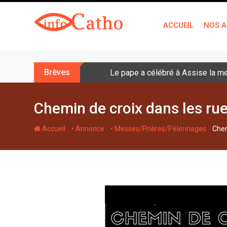
S
k
ACCUEIL
NOS A
i
p
t
o
Brèves
Le pape a célébré à Assise la me
c
o
n
Chemin de croix dans les rue
t
e
-
-
-
Accueil
• Annonce
• Messes/Prières/Pèlerinages
Chem
n
t