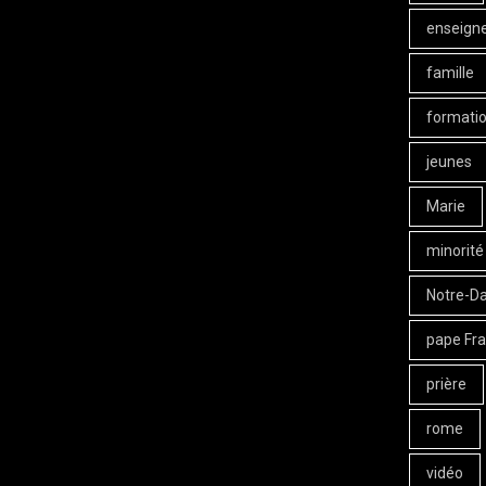
enseign
famille
formati
jeunes
Marie
minorité
Notre-D
pape Fra
prière
rome
vidéo