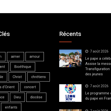
Clés
Récents
7 août 2026
n
aimer
amour
Le pape a céléb
Assise la messe
ent
Bioéthique
Transfiguration
des jeunes
le
Christ
chrétiens
7 août 2026
s d'Orient
concert
Le programme de
nce
Dieu
diocèse
du pape en Fran
enfants