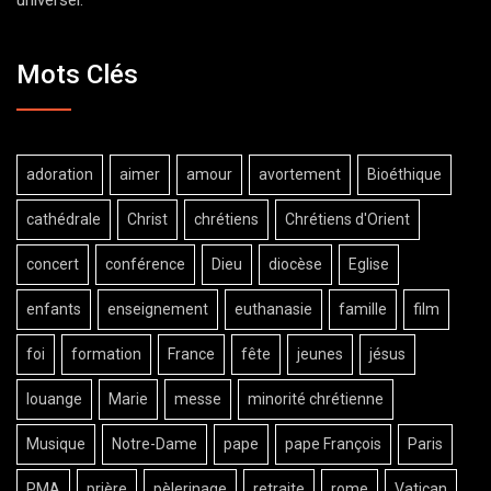
Mots Clés
adoration
aimer
amour
avortement
Bioéthique
cathédrale
Christ
chrétiens
Chrétiens d'Orient
concert
conférence
Dieu
diocèse
Eglise
enfants
enseignement
euthanasie
famille
film
foi
formation
France
fête
jeunes
jésus
louange
Marie
messe
minorité chrétienne
Musique
Notre-Dame
pape
pape François
Paris
PMA
prière
pèlerinage
retraite
rome
Vatican