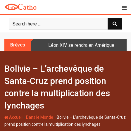
S
k
i
p
t
o
Brèves
Léon XIV se rendra en Amérique latine à l
c
o
n
Bolivie – L’archevêque de
t
e
Santa-Cruz prend position
n
t
contre la multiplication des
lynchages
-
-
Accueil
Dans le Monde
Bolivie – L’archevêque de Santa-Cruz
prend position contre la multiplication des lynchages