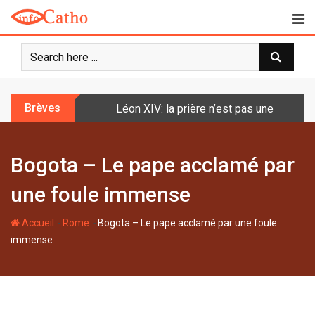
S
k
i
p
t
o
Brèves
Léon XIV: la prière n’est pas une techniq
c
o
n
Bogota – Le pape acclamé par
t
e
une foule immense
n
t
-
-
Accueil
Rome
Bogota – Le pape acclamé par une foule
immense