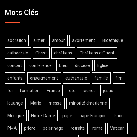
Mots Clés
adoration
aimer
amour
avortement
Bioéthique
cathédrale
Christ
chrétiens
Chrétiens d'Orient
concert
conférence
Dieu
diocèse
Eglise
enfants
enseignement
euthanasie
famille
film
foi
formation
France
fête
jeunes
jésus
louange
Marie
messe
minorité chrétienne
Musique
Notre-Dame
pape
pape François
Paris
PMA
prière
pèlerinage
retraite
rome
Vatican