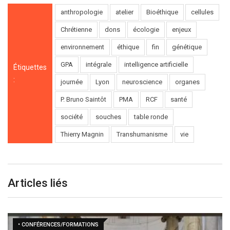
anthropologie
atelier
Bioéthique
cellules
Chrétienne
dons
écologie
enjeux
environnement
éthique
fin
génétique
GPA
intégrale
intelligence artificielle
Étiquettes
:
journée
Lyon
neuroscience
organes
P. Bruno Saintôt
PMA
RCF
santé
société
souches
table ronde
Thierry Magnin
Transhumanisme
vie
Articles liés
• CONFÉRENCES/FORMATIONS