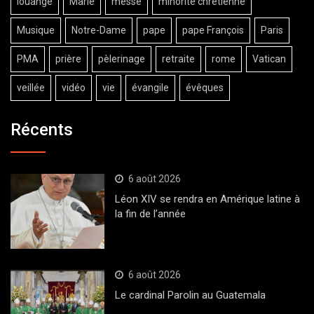
louange
Marie
messe
minorité chrétienne
Musique
Notre-Dame
pape
pape François
Paris
PMA
prière
pèlerinage
retraite
rome
Vatican
veillée
vidéo
vie
évangile
évêques
Récents
6 août 2026
Léon XIV se rendra en Amérique latine à
la fin de l’année
6 août 2026
Le cardinal Parolin au Guatemala