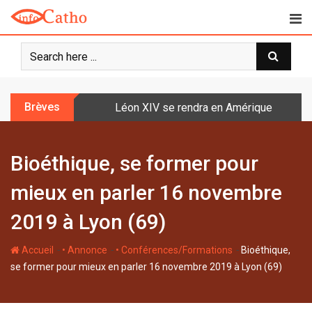
S
k
i
p
t
o
Brèves
Léon XIV se rendra en Amérique latine à l
c
o
n
Bioéthique, se former pour
t
e
mieux en parler 16 novembre
n
t
2019 à Lyon (69)
-
-
-
Accueil
• Annonce
• Conférences/Formations
Bioéthique,
se former pour mieux en parler 16 novembre 2019 à Lyon (69)