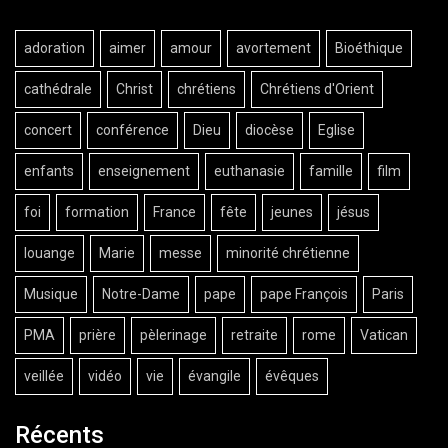
adoration
aimer
amour
avortement
Bioéthique
cathédrale
Christ
chrétiens
Chrétiens d'Orient
concert
conférence
Dieu
diocèse
Eglise
enfants
enseignement
euthanasie
famille
film
foi
formation
France
fête
jeunes
jésus
louange
Marie
messe
minorité chrétienne
Musique
Notre-Dame
pape
pape François
Paris
PMA
prière
pèlerinage
retraite
rome
Vatican
veillée
vidéo
vie
évangile
évêques
Récents