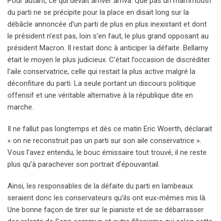
Pour autant, ce qui devait arriver arriva. Que pas un mammouth
du parti ne se précipite pour la place en disait long sur la
débâcle annoncée d’un parti de plus en plus inexistant et dont
le président n’est pas, loin s’en faut, le plus grand opposant au
président Macron. Il restait donc à anticiper la défaite. Bellamy
était le moyen le plus judicieux. C’était l’occasion de discréditer
l’aile conservatrice, celle qui restait la plus active malgré la
déconfiture du parti. La seule portant un discours politique
offensif et une véritable alternative à la république dite en
marche.
Il ne fallut pas longtemps et dès ce matin Eric Woerth, déclarait
« on ne reconstruit pas un parti sur son aile conservatrice ».
Vous l’avez entendu, le bouc émissaire tout trouvé, il ne reste
plus qu’à parachever son portrait d’épouvantail.
Ainsi, les responsables de la défaite du parti en lambeaux
seraient donc les conservateurs qu’ils ont eux-mêmes mis là.
Une bonne façon de tirer sur le pianiste et de se débarrasser