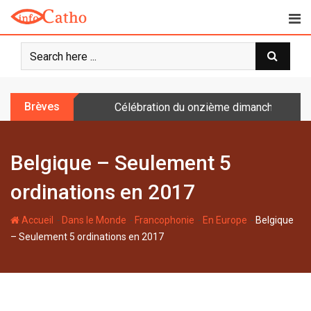
S
k
i
p
t
o
Brèves
Célébration du onzième dimanche après 
c
o
n
Belgique – Seulement 5
t
e
ordinations en 2017
n
t
-
-
-
-
Accueil
Dans le Monde
Francophonie
En Europe
Belgique
– Seulement 5 ordinations en 2017