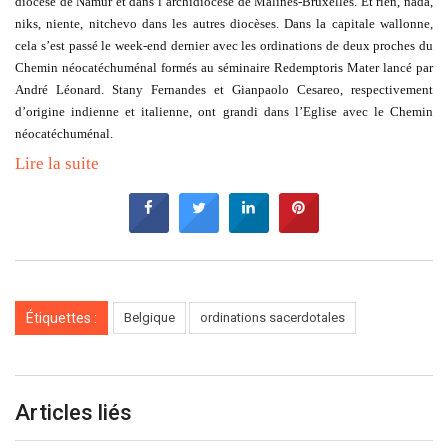
diocèse de Namur et dans l’archidiocèse de Malines-Bruxelles. Et rien, nada,
niks, niente, nitchevo dans les autres diocèses. Dans la capitale wallonne,
cela s’est passé le week-end dernier avec les ordinations de deux proches du
Chemin néocatéchuménal formés au séminaire Redemptoris Mater lancé par
André Léonard. Stany Fernandes et Gianpaolo Cesareo, respectivement
d’origine indienne et italienne, ont grandi dans l’Eglise avec le Chemin
néocatéchuménal.
Lire la suite
Étiquettes :
Belgique
ordinations sacerdotales
Articles liés