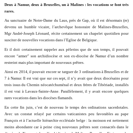
Deux à Namur, deux à Bruxelles, un à Malines : les vocations se font très
rares.
Au sanctuaire de Notre-Dame du Laus, près de Gap, où il est désormais (re)
devenu un humble vicaire, l’archevêque honoraire de Malines-Bruxelles,
Mgr André-Joseph Léonard, récite certainement un chapelet quotidien pour
susciter de nouvelles vocations dans l’Eglise de Belgique.
Et il doit certainement rappeler aux pèlerins que de son temps, il pouvait
encore “armer” son archidiocèse et son ex-diocèse de Namur d’un nombre
restreint mais plus important de nouveaux prêtres.
Ainsi en 2014, il pouvait encore se targuer de 3 ordinations à Bruxelles et de
7 à Namur. Il est vrai que sur ces sept, il n’y avait que deux diocésains pour
trois issus du Chemin néocatéchuménal et deux frères de Tibériade, installés
il est vrai à Lavaux-Sainte-Anne. Parallèlement, il y avait encore quelques
rares vocations dans les diocèses flamands.
En cette fin juin, c’est de nouveau le temps des ordinations sacerdotales.
Avec un constat relayé par certains vaticanistes peu favorables au pape
François et à l’actuelle hiérarchie ecclésiale belge : la moisson est nettement
moins abondante car à peine cinq nouveaux prêtres sont consacrés dans le