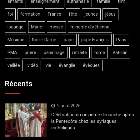
enfants
enseignement
euthanasie
famille
film
foi
formation
France
fête
jeunes
jésus
louange
Marie
messe
minorité chrétienne
Musique
Notre-Dame
pape
pape François
Paris
PMA
prière
pèlerinage
retraite
rome
Vatican
veillée
vidéo
vie
évangile
évêques
Récents
9 août 2026
Célébration du onzième dimanche après
la Pentecôte chez les syriaques
catholiques