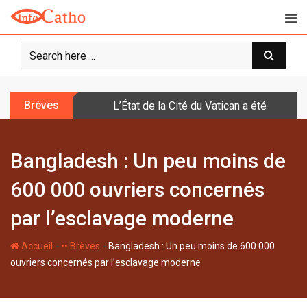
S
k
i
p
t
o
Brèves
L’État de la Cité du Vatican a été doté d
c
o
n
Bangladesh : Un peu moins de
t
e
600 000 ouvriers concernés
n
t
par l’esclavage moderne
-
-
Accueil
•• Brèves
Bangladesh : Un peu moins de 600 000
ouvriers concernés par l’esclavage moderne