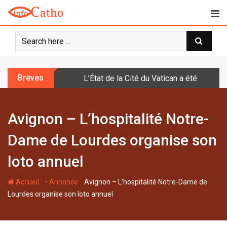
S
k
i
p
t
o
Brèves
L’État de la Cité du Vatican a été doté d
c
o
n
Avignon – L’hospitalité Notre-
t
e
Dame de Lourdes organise son
n
t
loto annuel
-
-
Accueil
• Annonce
Avignon – L’hospitalité Notre-Dame de
Lourdes organise son loto annuel