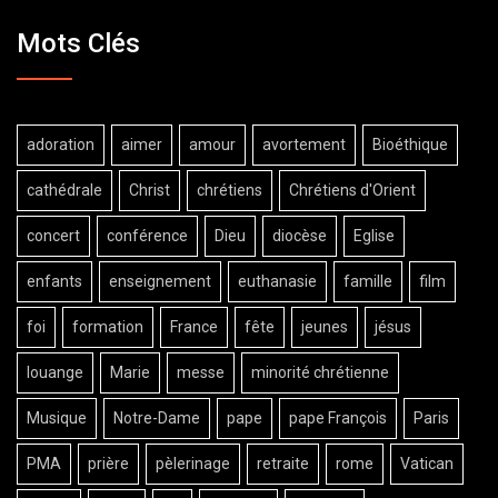
Mots Clés
adoration
aimer
amour
avortement
Bioéthique
cathédrale
Christ
chrétiens
Chrétiens d'Orient
concert
conférence
Dieu
diocèse
Eglise
enfants
enseignement
euthanasie
famille
film
foi
formation
France
fête
jeunes
jésus
louange
Marie
messe
minorité chrétienne
Musique
Notre-Dame
pape
pape François
Paris
PMA
prière
pèlerinage
retraite
rome
Vatican