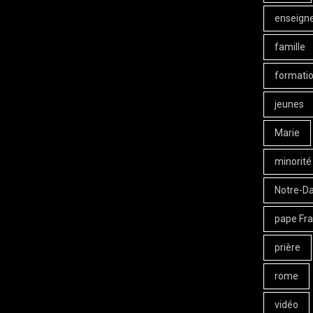
enseign
famille
formati
jeunes
Marie
minorité
Notre-D
pape Fra
prière
rome
vidéo