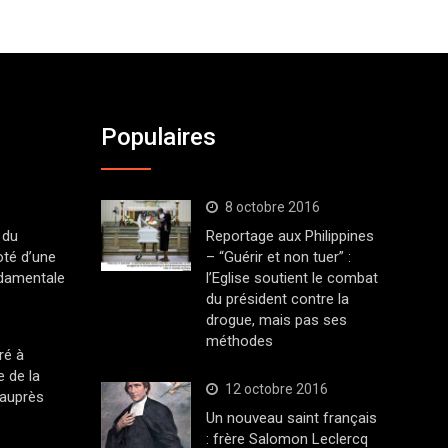
Populaires
8 octobre 2016
 du
Reportage aux Philippines
oté d’une
– “Guérir et non tuer” :
ndamentale
l’Eglise soutient le combat
du président contre la
drogue, mais pas ses
méthodes
ré à
 de la
12 octobre 2016
 auprès
Un nouveau saint français
: frère Salomon Leclercq