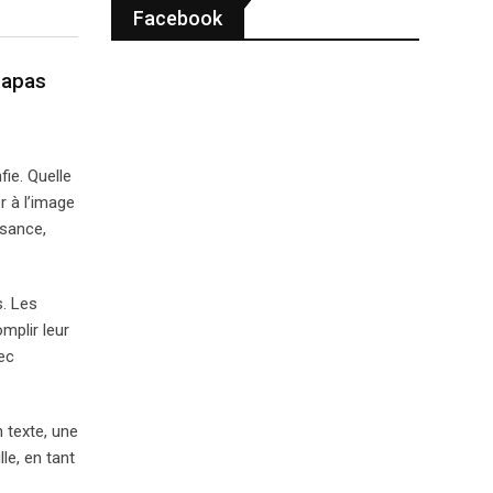
Facebook
papas
fie. Quelle
r à l’image
ssance,
s. Les
mplir leur
hec
 texte, une
le, en tant