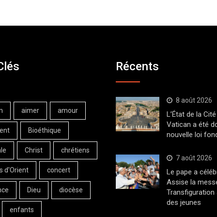
Clés
Récents
8 août 2026
n
aimer
amour
L’État de la Cité
Vatican a été d
ent
Bioéthique
nouvelle loi fo
le
Christ
chrétiens
7 août 2026
s d'Orient
concert
Le pape a céléb
Assise la messe
nce
Dieu
diocèse
Transfiguration
des jeunes
enfants