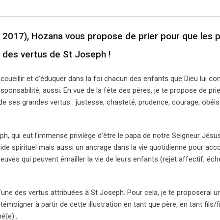
n 2017), Hozana vous propose de prier pour que les 
t des vertus de St Joseph !
cueillir et d’éduquer dans la foi chacun des enfants que Dieu lui con
ponsabilité, aussi. En vue de la fête des pères, je te propose de prie
de ses grandes vertus : justesse, chasteté, prudence, courage, obéi
h, qui eut l’immense privilège d’être le papa de notre Seigneur Jésu
ide spirituel mais aussi un ancrage dans la vie quotidienne pour acco
uves qui peuvent émailler la vie de leurs enfants (rejet affectif, éc
ne des vertus attribuées à St Joseph. Pour cela, je te proposerai un
oigner à partir de cette illustration en tant que père, en tant fils/fil
né(e)…