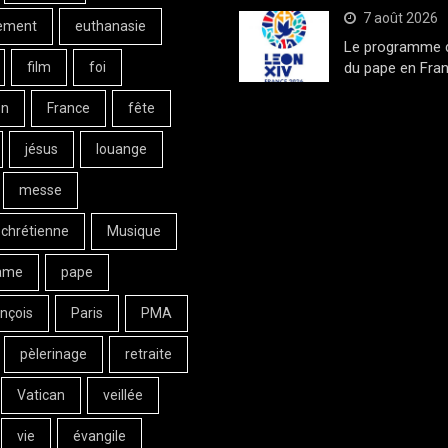
7 août 2026
ement
euthanasie
Le programme de
film
foi
du pape en Fran
on
France
fête
jésus
louange
messe
 chrétienne
Musique
ame
pape
nçois
Paris
PMA
pèlerinage
retraite
Vatican
veillée
vie
évangile