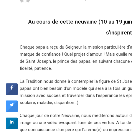
Au cours de cette neuvaine (10 au 19 jui
s’inspiren
Chaque papa a reçu du Seigneur la mission particulière d’ac
marque de confiance ! Quel projet d’amour ! Mais quelle res
de Saint Joseph, le prince des papas, en suivant chacune 
fidélité, patience.
La Tradition nous donne à contempler la figure de St Josep
papas ont bien besoin d’un modèle qui sera à la fois un gu
mission avec succès et traverser dans l’espérance les épre
scolaire, maladie, disparition…).
Chaque jour de notre Neuvaine, nous méditerons autour d’u
image ou une vidéo évoquant l’une de ces vertus. A toi de tém
que connaissance d’un père qui t’a ému(e) ou impression