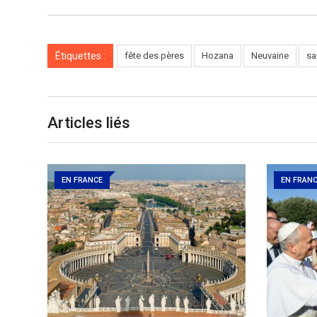
Étiquettes :
fête des pères
Hozana
Neuvaine
sa
Articles liés
EN FRANCE
EN FRAN