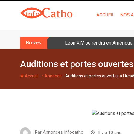
S
k
ACCUEIL
NOS A
i
p
t
o
Brèves
Léon XIV se rendra en Amérique la
c
o
n
Auditions et portes ouvertes
t
e
-
-
Accueil
• Annonce
Auditions et portes ouvertes à l’Ac
n
t
Par
Annonces Infocatho
Il y a 10 ans