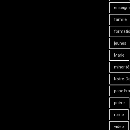
enseign
famille
formati
jeunes
Marie
minorité
Notre-D
pape Fra
prière
rome
vidéo