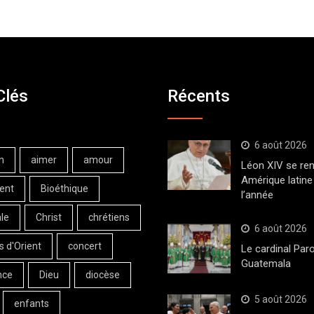
Clés
Récents
6 août 2026
n
aimer
amour
Léon XIV se ren
Amérique latine 
ent
Bioéthique
l’année
le
Christ
chrétiens
6 août 2026
s d'Orient
concert
Le cardinal Paro
Guatemala
nce
Dieu
diocèse
5 août 2026
enfants