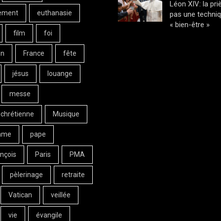
Léon XIV: la pri
ement
euthanasie
pas une techni
« bien-être »
film
foi
on
France
fête
jésus
louange
messe
 chrétienne
Musique
ame
pape
nçois
Paris
PMA
pèlerinage
retraite
Vatican
veillée
vie
évangile