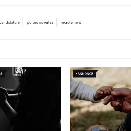
candidature
portes ouvertes
recrutement
CE
• ANNONCE