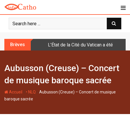
S
k
i
p
t
o
Brèves
L’État de la Cité du Vatican a été doté d
c
o
n
Aubusson (Creuse) – Concert
t
e
de musique baroque sacrée
n
t
-
-
Accueil
• NLQ
Aubusson (Creuse) – Concert de musique
baroque sacrée