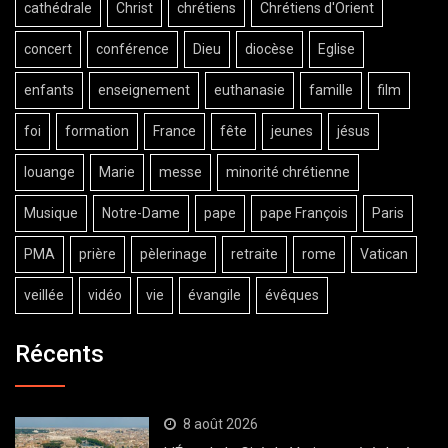
cathédrale
Christ
chrétiens
Chrétiens d'Orient
concert
conférence
Dieu
diocèse
Eglise
enfants
enseignement
euthanasie
famille
film
foi
formation
France
fête
jeunes
jésus
louange
Marie
messe
minorité chrétienne
Musique
Notre-Dame
pape
pape François
Paris
PMA
prière
pèlerinage
retraite
rome
Vatican
veillée
vidéo
vie
évangile
évêques
Récents
8 août 2026