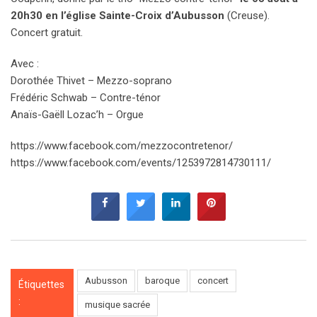
20h30 en l’église Sainte-Croix d’Aubusson
(Creuse).
Concert gratuit.
Avec :
Dorothée Thivet – Mezzo-soprano
Frédéric Schwab – Contre-ténor
Anaïs-Gaëll Lozac’h – Orgue
https://www.facebook.com/mezzocontretenor/
https://www.facebook.com/events/1253972814730111/
Aubusson
baroque
concert
Étiquettes
:
musique sacrée