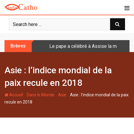
S
k
i
p
t
o
Brèves
Le pape a célébré à Assise la messe de 
c
o
n
Asie : l’indice mondial de la
t
e
paix recule en 2018
n
t
-
-
-
Accueil
Dans le Monde
Asie
Asie : l’indice mondial de la paix
recule en 2018