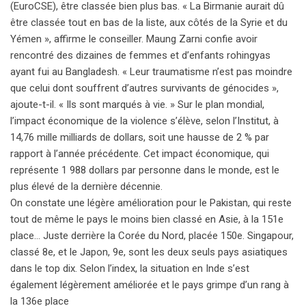
(EuroCSE), être classée bien plus bas. « La Birmanie aurait dû
être classée tout en bas de la liste, aux côtés de la Syrie et du
Yémen », affirme le conseiller. Maung Zarni confie avoir
rencontré des dizaines de femmes et d’enfants rohingyas
ayant fui au Bangladesh. « Leur traumatisme n’est pas moindre
que celui dont souffrent d’autres survivants de génocides »,
ajoute-t-il. « Ils sont marqués à vie. » Sur le plan mondial,
l’impact économique de la violence s’élève, selon l’Institut, à
14,76 mille milliards de dollars, soit une hausse de 2 % par
rapport à l’année précédente. Cet impact économique, qui
représente 1 988 dollars par personne dans le monde, est le
plus élevé de la dernière décennie.
On constate une légère amélioration pour le Pakistan, qui reste
tout de même le pays le moins bien classé en Asie, à la 151e
place… Juste derrière la Corée du Nord, placée 150e. Singapour,
classé 8e, et le Japon, 9e, sont les deux seuls pays asiatiques
dans le top dix. Selon l’index, la situation en Inde s’est
également légèrement améliorée et le pays grimpe d’un rang à
la 136e place