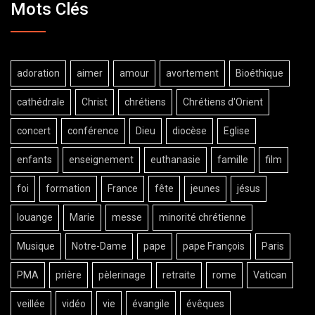
Mots Clés
adoration
aimer
amour
avortement
Bioéthique
cathédrale
Christ
chrétiens
Chrétiens d'Orient
concert
conférence
Dieu
diocèse
Eglise
enfants
enseignement
euthanasie
famille
film
foi
formation
France
fête
jeunes
jésus
louange
Marie
messe
minorité chrétienne
Musique
Notre-Dame
pape
pape François
Paris
PMA
prière
pèlerinage
retraite
rome
Vatican
veillée
vidéo
vie
évangile
évêques