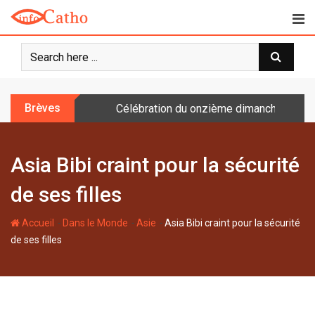
S
k
i
p
t
o
Brèves
Célébration du onzième dimanche après 
c
o
n
Asia Bibi craint pour la sécurité
t
e
de ses filles
n
t
-
-
-
Accueil
Dans le Monde
Asie
Asia Bibi craint pour la sécurité
de ses filles